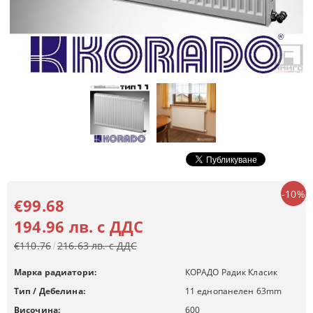
-10%
€99.68
194.96 лв. с ДДС
€110.76
216.63 лв. с ДДС
Марка радиатори:
КОРАДО Радик Класик
Тип / Дебелина:
11 еднопанелен 63mm
Височина:
600