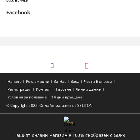
Виж всички
Facebook
Начало
Рекламации
За Нас
Вход
Чести Въпроси
Регистрация
Контакт
Търсене
Лични Данни
Условия за ползване
14 дни връщане
© Copyright 2022. Онлайн магазин от SELITON
GDPR
Нашият онлайн магазин е 100% съобразен с GDPR.