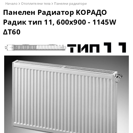
Начало
Отоплителни тела
Панелни радиатори
Панелен Радиатор KОРАДО
Радик тип 11, 600x900 - 1145W
ΔT60