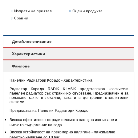
Изпрати на приятел
Оцени продукта
Сравни
Детайлно описание
Характеристики
Файлове
Панелни Радиатори Корадо - Характеристика
Радиатор Корадо RADIK KLASIK представлява класически
панелен радиатор със странично свързване. Предназначен е за
ползване както в локални, така и в централни отоплителни
системи.
Предимства на Панелни Радиатори Корадо
Висока
ефективност
поради голямата площ на излъчване и
н
иското съдържание на вода
Висока
устойчивост
на прекомерно налягане - максимално
работно налягане до 10 bar