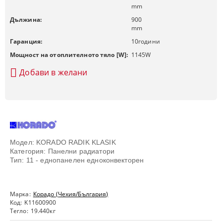
mm
Дължина:
900
mm
Гаранция:
10
години
Мощност на отоплителното тяло [W]:
1145
W
Добави в желани
Модел: KORADO RADIK KLASIK
Категория: Панелни радиатори
Тип: 11 - еднопанелен едноконвекторен
Марка:
Корадо (Чехия/България)
Код:
K11600900
Тегло:
19.440
кг