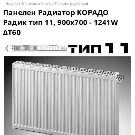
Начало
Отоплителни тела
Панелни радиатори
Панелен Радиатор KОРАДО
Радик тип 11, 900x700 - 1241W
ΔT60