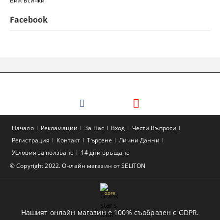
Виж всички
Facebook
Начало
Рекламации
За Нас
Вход
Чести Въпроси
Регистрация
Контакт
Търсене
Лични Данни
Условия за ползване
14 дни връщане
© Copyright 2022. Онлайн магазин от SELITON
GDPR
Нашият онлайн магазин е 100% съобразен с GDPR.