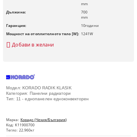
mm
Дължина:
700
mm
Гаранция:
10
години
Мощност на отоплителното тяло [W]:
1241
W
Добави в желани
Модел: KORADO RADIK KLASIK
Категория: Панелни радиатори
Тип: 11 - еднопанелен едноконвекторен
Марка:
Корадо (Чехия/България)
Код:
K11900700
Тегло:
22.960
кг