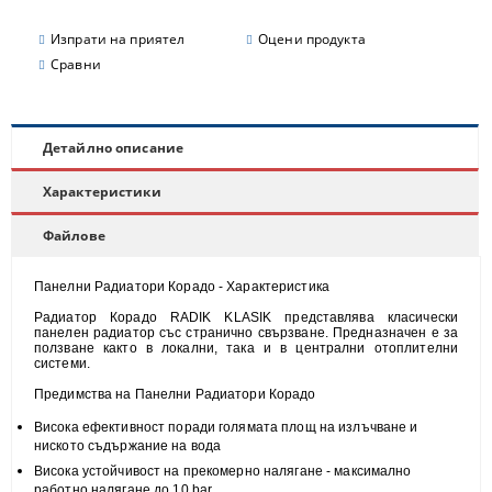
Изпрати на приятел
Оцени продукта
Сравни
Детайлно описание
Характеристики
Файлове
Панелни Радиатори Корадо - Характеристика
Радиатор Корадо RADIK KLASIK представлява класически
панелен радиатор със странично свързване. Предназначен е за
ползване както в локални, така и в централни отоплителни
системи.
Предимства на Панелни Радиатори Корадо
Висока
ефективност
поради голямата площ на излъчване и
н
иското съдържание на вода
Висока
устойчивост
на прекомерно налягане - максимално
работно налягане до 10 bar