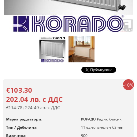
-10%
€103.30
202.04 лв. с ДДС
€114.78
224.49 лв. с ДДС
Марка радиатори:
КОРАДО Радик Класик
Тип / Дебелина:
11 еднопанелен 63mm
Височина:
900