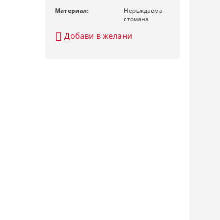
Материал:
Неръждаема
стомана
Добави в желани