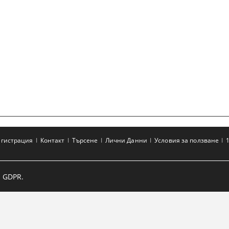
егистрация
Контакт
Търсене
Лични Данни
Условия за ползване
 GDPR.