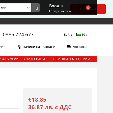
Вход
0
е
Разбрах!
Създай акаунт
0885 724 677
EUR
BG
|
|
дит
Начини на плащане
Доставка
ВСИЧКИ КАТЕГОРИИ
 & БУФЕРИ
КЛИМАТИЦИ
€18.85
36.87 лв. с ДДС