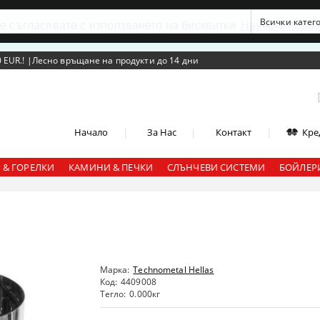
се съгласявате с използването на бисквитки
Научете повеч
 EUR.!
|
Лесно връщане на продукти до 14 дни
|
|
|
Начало
За Нас
Контакт
Кре
 & ГОРЕЛКИ
КАМИНИ & ПЕЧКИ
СЛЪНЧЕВИ СИСТЕМИ
БОЙЛЕРИ
Марка:
Technometal Hellas
Код:
4409008
Тегло:
0.000
кг