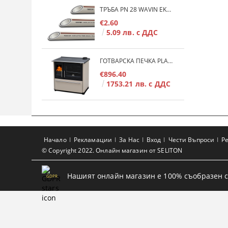
ТРЪБА PN 28 WAVIN EKOPLASTIK FIBER BASALT PLUS - 3М/БР.
€2.60
5.09 лв. с ДДС
ГОТВАРСКА ПЕЧКА PLAMEN 850 GLAS 11KW
€896.40
1753.21 лв. с ДДС
Начало
Рекламации
За Нас
Вход
Чести Въпроси
Р
© Copyright 2022. Онлайн магазин от SELITON
Нашият онлайн магазин е 100% съобразен с
GDPR