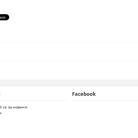
и
Facebook
 се за новини
и