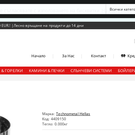
се съгласявате с използването на бисквитки
Научете повеч
 EUR.!
|
Лесно връщане на продукти до 14 дни
|
|
|
Начало
За Нас
Контакт
Кре
 & ГОРЕЛКИ
КАМИНИ & ПЕЧКИ
СЛЪНЧЕВИ СИСТЕМИ
БОЙЛЕРИ
Марка:
Technometal Hellas
Код:
4409150
Тегло:
0.000
кг