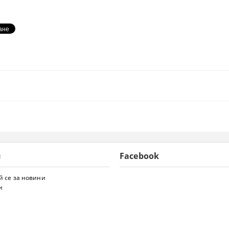
и
Facebook
 се за новини
и