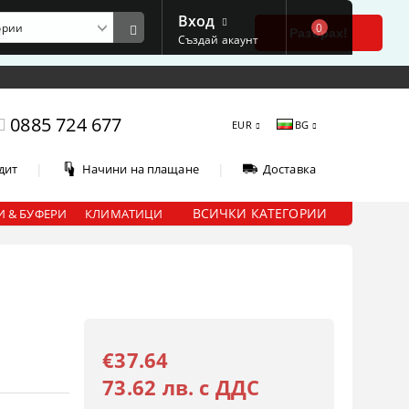
Вход
0
е
Разбрах!
Създай акаунт
0885 724 677
EUR
BG
|
|
дит
Начини на плащане
Доставка
ВСИЧКИ КАТЕГОРИИ
 & БУФЕРИ
КЛИМАТИЦИ
€37.64
73.62 лв. с ДДС