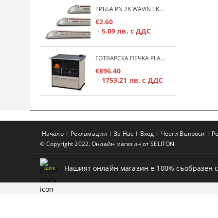
ТРЪБА PN 28 WAVIN EKOPLASTIK FIBER BASALT PLUS - 3М/БР.
€2.60
5.09 лв. с ДДС
ГОТВАРСКА ПЕЧКА PLAMEN 850 GLAS 11KW
€896.40
1753.21 лв. с ДДС
Начало
Рекламации
За Нас
Вход
Чести Въпроси
Р
© Copyright 2022. Онлайн магазин от SELITON
Нашият онлайн магазин е 100% съобразен с
GDPR