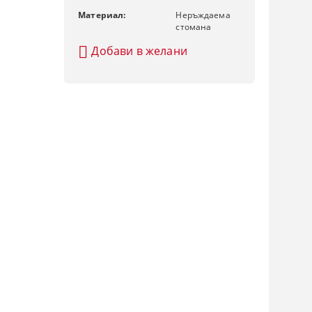
Материал:
Неръждаема
стомана
Добави в желани