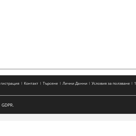
егистрация
Контакт
Търсене
Лични Данни
Условия за ползване
 GDPR.