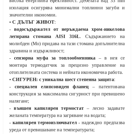
висока енергийна ефективност. Дебелата над 33 mm
изолация осигурява минимални топлинни загуби и
значителни икономии.
•
С ДЪЛЪГ ЖИВОТ
:
-
водосъдържател от неръждаема хром-никелова
легирана стомана AISI 316L
. Съдържанието на
молибден (Мо) придава на тази стомана допълнителна
здравина и издържливост;
-
сензорна муфа за топлообменника
– в нея се
монтира термодатчик за прецизно управление на
отоплителната система и нейната икономична работа.
•
СИГУРЕН: с уникална шест степенна защита
:
-
специален елипсовиден фланец
– патентована
конструкция за максимална сигурност при превишено
налягане;
-
външен капилярен термостат
– лесно задавате
желаната температура на загряване на водата;
-
капилярен термоизлючвател
- надеждно предпазва
уреда от превишаване на температурата;