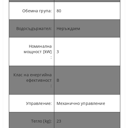
Обемна група
:
80
Водосъдържател
:
Неръждаем
Номинална
мощност [kW]
3
:
Клас на енергийна
ефективност
B
:
Управление
:
Механично управление
Тегло [kg]
:
23