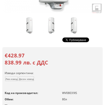
€428.97
838.99 лв. с ДДС
Изводи серпентина:
Ляв извод
Десен извод
Код на производител:
WV08039IS
Обем:
80
л