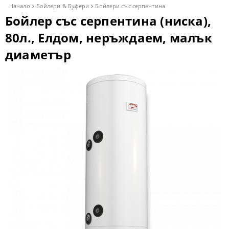
Начало
Бойлери & Буфери
Бойлери със серпентина
Бойлер със серпентина (ниска),
80л., Елдом, неръждаем, малък
диаметър