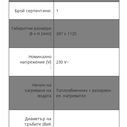
Брой серпентини
:
1
Габаритни размери
Ø x H [mm]
387 x 1125
:
Номинално
напрежение [V]
230 V~
:
Начин на
загряване на
Топлообменник + резервен
водата
ел. нагревател
:
Диаметър на
тръбите (ВиК