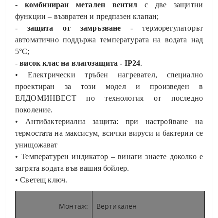
-
комбиниран метален вентил
с две защитни
функции – възвратен и предпазен клапан;
-
защита от замръзване
- терморегулаторът
автоматично поддържа температурата на водата над
5°С;
-
висок клас на влагозащита - IP24
.
• Електрически тръбен нагревател, специално
проектиран за този модел и произведен в
ЕЛДОМИНВЕСТ по технология от последно
поколение.
• Антибактериална защита: при настройване на
термостата на максисум, всички вируси и бактерии се
унищожават
• Температурен индикатор – винаги знаете доколко е
загрята водата във вашия бойлер.
• Светещ ключ.
Монтаж
:
Вертикален