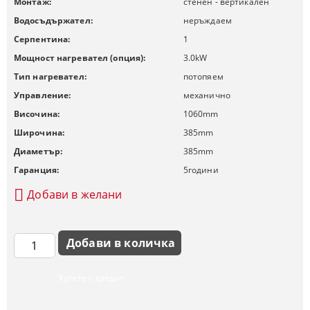
Монтаж:
стенен - вертикален
Водосъдържател:
неръждаем
Серпентина:
1
Мощност нагревател (опция):
3.0
kW
Тип нагревател:
потопяем
Управление:
механично
Височина:
1060
mm
Широчина:
385
mm
Диаметър:
385
mm
Гаранция:
5
години
Добави в желани
Купете с кредит