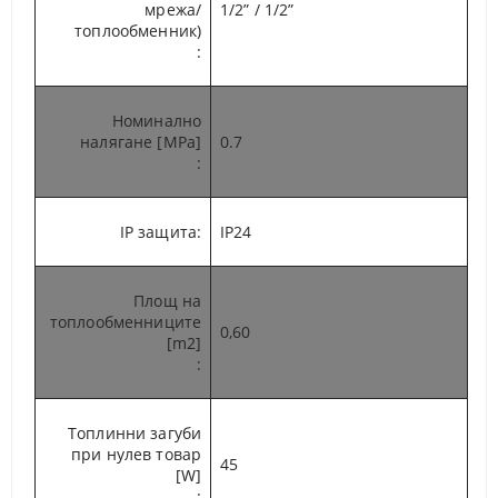
мрежа/
1/2” / 1/2”
топлообменник)
:
Номинално
налягане [MPa]
0.7
:
IP защита
:
IP24
Площ на
топлообменниците
0,60
[m2]
:
Топлинни загуби
при нулев товар
45
[W]
: