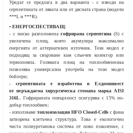
Уредът се предлага в два варианта - с изводи на
серпентината от лявата или от дясната страна (модели
***L и ***R).
•
ЕНЕРГОСПЕСТЯВАЩ
:
- с ниско разположена
гофрирана серпентина
(S) с
увеличена площ, която акумулира максимално
енергията от алтернативен източник. Този модел е
подходящ за свързване към слънчев колектор или
термопомпа. Голямата площ на топлообменника
позволява универсална употреба на този модел
бойлери;
-
серпентината е изработена в Елдоминвест
от
неръждаема хирургическа стомана марка AISI
316L
. Гофрираната повърхност осигурява с 15% по-
добър топлообмен;
- използваме
топлоизолация HFO Closed-Cells
с фина
затворена клетъчна структура. Това е екологично
чиста полиуретанова система от ново поколение, с