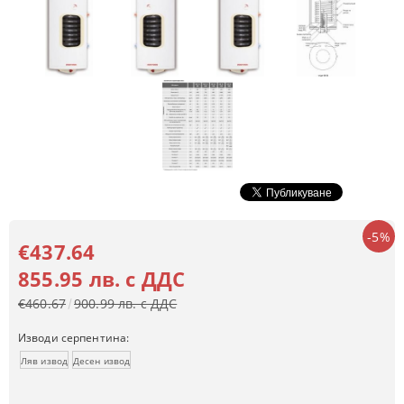
-5%
€437.64
855.95 лв. с ДДС
€460.67
900.99 лв. с ДДС
Изводи серпентина:
Ляв извод
Десен извод