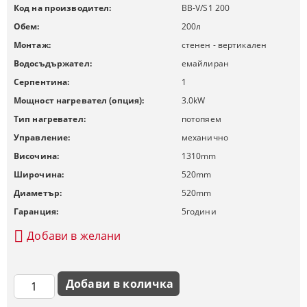
Код на производител:
BB-V/S1 200
Обем:
200
л
Монтаж:
стенен - вертикален
Водосъдържател:
емайлиран
Серпентина:
1
Мощност нагревател (опция):
3.0
kW
Тип нагревател:
потопяем
Управление:
механично
Височина:
1310
mm
Широчина:
520
mm
Диаметър:
520
mm
Гаранция:
5
години
Добави в желани