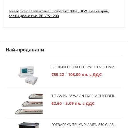
Бойлер със серпентина Sunsystem 200л., 3kW, емайлиран,
голям диаметър BB-V/S1 200
Най-продавани
БЕЗЖИЧЕН СТАЕН ТЕРМОСТАТ COMPUTHERM Q7RF
€55.22
108.00 лв. с ДДС
ТРЪБА PN 28 WAVIN EKOPLASTIK FIBER BASALT PLUS - 3М/БР.
€2.60
5.09 лв. с ДДС
ГОТВАРСКА ПЕЧКА PLAMEN 850 GLAS 11KW