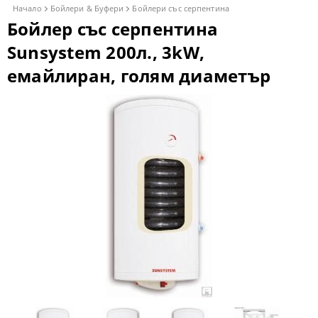
Начало
Бойлери & Буфери
Бойлери със серпентина
Бойлер със серпентина
Sunsystem 200л., 3kW,
емайлиран, голям диаметър