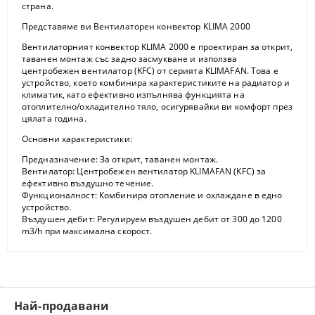
страна.
Представяме ви Вентилаторен конвектор KLIMA 2000
Вентилаторният конвектор KLIMA 2000 е проектиран за открит,
таванен монтаж със задно засмукване и използва
центробежен вентилатор (KFC) от серията KLIMAFAN. Това е
устройство, което комбинира характеристиките на радиатор и
климатик, като ефективно изпълнява функцията на
отоплително/охладително тяло, осигурявайки ви комфорт през
цялата година.
Основни характеристики:
Предназначение:
За открит, таванен монтаж.
Вентилатор:
Центробежен вентилатор KLIMAFAN (KFC) за
ефективно въздушно течение.
Функционалност:
Комбинира отопление и охлаждане в едно
устройство.
Въздушен дебит:
Регулируем въздушен дебит от 300 до 1200
m3/h при максимална скорост.
Най-продавани