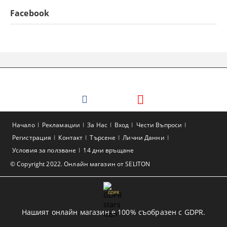
Facebook
Начало
Рекламации
За Нас
Вход
Чести Въпроси
Регистрация
Контакт
Търсене
Лични Данни
Условия за ползване
14 дни връщане
© Copyright 2022. Онлайн магазин от SELITON
GDPR
Нашият онлайн магазин е 100% съобразен с GDPR.