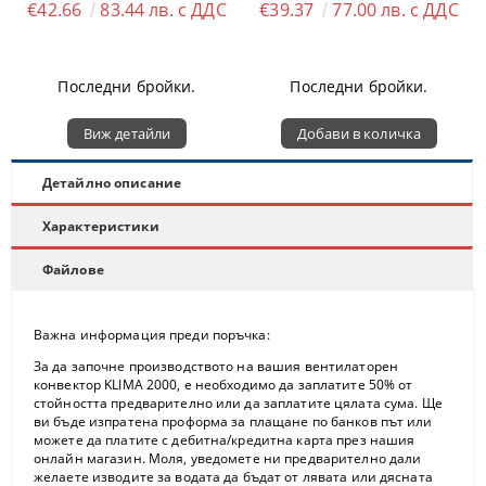
€42.66
83.44 лв. с ДДС
€39.37
77.00 лв. с ДДС
Последни бройки.
Последни бройки.
Виж детайли
Детайлно описание
Характеристики
Файлове
Важна информация преди поръчка:
За да започне производството на вашия вентилаторен
конвектор KLIMA 2000, е необходимо да заплатите 50% от
стойността предварително или да заплатите цялата сума. Ще
ви бъде изпратена проформа за плащане по банков път или
можете да платите с дебитна/кредитна карта през нашия
онлайн магазин. Моля, уведомете ни предварително дали
желаете изводите за водата да бъдат от лявата или дясната