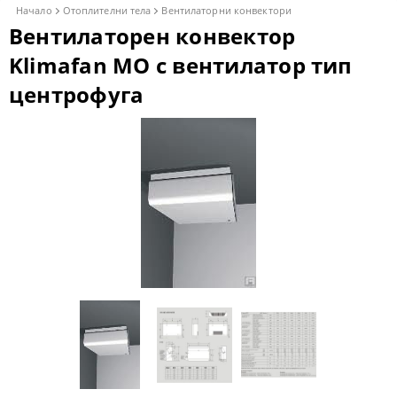
Начало
Отоплителни тела
Вентилаторни конвектори
Вентилаторен конвектор
Klimafan MO с вентилатор тип
центрофуга