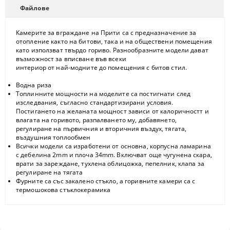
Файлове
Камерите за вграждане на Прити са с предназначение за
отопление както на битови, така и на обществени помещения
като използват твърдо гориво. Разнообразните модели дават
възможност за вписване във всеки
интериор от най-модните до помещения с битов стил.
Водна риза
Топлинните мощности на моделите са постигнати след
изследвания, съгласно стандартизирани условия.
Постигането на желаната мощност зависи от калоричностт и
влагата на горивото, разпалването му, добавянето,
регулиране на първичния и вторичния въздух, тягата,
въздушния топлообмен
Всички модели са изработени от основна, корпусна ламарина
с дебелина 2mm и плоча 34mm. Включват още чугунена скара,
врати за зареждане, тухлена облицожка, пепелник, клапа за
регулиране на тягата
Фурните са със закалено стъкло, а горивните камери са с
термошокова стъклокерамика