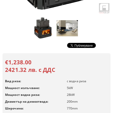
€1,238.00
2421.32 лв. с ДДС
Вид риза:
с водна риза
Мощност излъчване:
5
kW
Мощност водна риза:
28
kW
Диаметър на димоотвода:
200
mm
Широчина:
770
mm