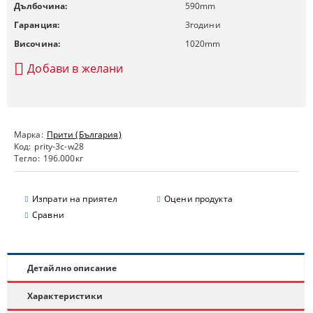
Дълбочина:
590
mm
Гаранция:
3
години
Височина:
1020
mm
Добави в желани
Марка:
Прити (България)
Код:
prity-3c-w28
Тегло:
196.000
кг
Изпрати на приятел
Оцени продукта
Сравни
Детайлно описание
Характеристики