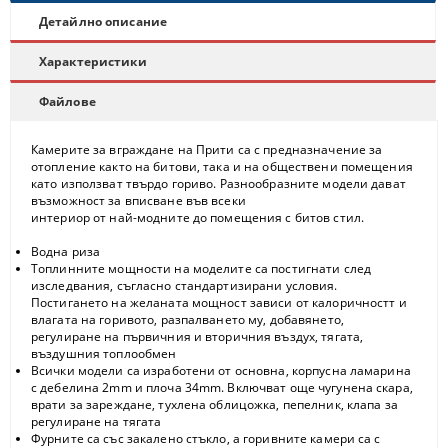
Детайлно описание
Характеристики
Файлове
Камерите за вграждане на Прити са с предназначение за
отопление както на битови, така и на обществени помещения
като използват твърдо гориво. Разнообразните модели дават
възможност за вписване във всеки
интериор от най-модните до помещения с битов стил.
Водна риза
Топлинните мощности на моделите са постигнати след
изследвания, съгласно стандартизирани условия.
Постигането на желаната мощност зависи от калоричностт и
влагата на горивото, разпалването му, добавянето,
регулиране на първичния и вторичния въздух, тягата,
въздушния топлообмен
Всички модели са изработени от основна, корпусна ламарина
с дебелина 2mm и плоча 34mm. Включват още чугунена скара,
врати за зареждане, тухлена облицожка, пепелник, клапа за
регулиране на тягата
Фурните са със закалено стъкло, а горивните камери са с