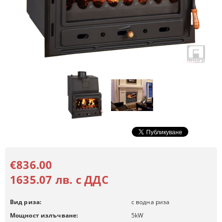
€836.00
1635.07 лв. с ДДС
Вид риза:
с водна риза
Мощност излъчване:
5
kW