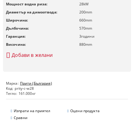
Мощност водна риза:
28
kW
Диаметър на димоотвода:
200
mm
Широчина:
660
mm
Дълбочина:
570
mm
Гаранция:
3
години
Височина:
880
mm
Добави в желани
Марка:
Прити (България)
Код:
prity-c-w28
Тегло:
161.000
кг
Изпрати на приятел
Оцени продукта
Сравни