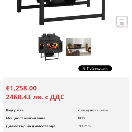
€1,258.00
2460.43 лв. с ДДС
Вид риза:
с въздушна риза
Мощност излъчване:
8
kW
Диаметър на димоотвода:
200
mm