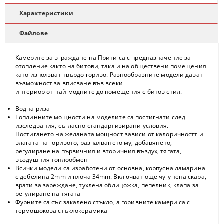
Характеристики
Файлове
Камерите за вграждане на Прити са с предназначение за
отопление както на битови, така и на обществени помещения
като използват твърдо гориво. Разнообразните модели дават
възможност за вписване във всеки
интериор от най-модните до помещения с битов стил.
Водна риза
Топлинните мощности на моделите са постигнати след
изследвания, съгласно стандартизирани условия.
Постигането на желаната мощност зависи от калоричностт и
влагата на горивото, разпалването му, добавянето,
регулиране на първичния и вторичния въздух, тягата,
въздушния топлообмен
Всички модели са изработени от основна, корпусна ламарина
с дебелина 2mm и плоча 34mm. Включват още чугунена скара,
врати за зареждане, тухлена облицожка, пепелник, клапа за
регулиране на тягата
Фурните са със закалено стъкло, а горивните камери са с
термошокова стъклокерамика