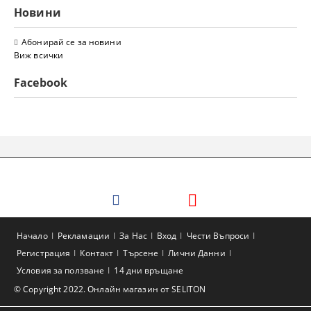
Новини
Абонирай се за новини
Виж всички
Facebook
Начало
Рекламации
За Нас
Вход
Чести Въпроси
Регистрация
Контакт
Търсене
Лични Данни
Условия за ползване
14 дни връщане
© Copyright 2022. Онлайн магазин от SELITON