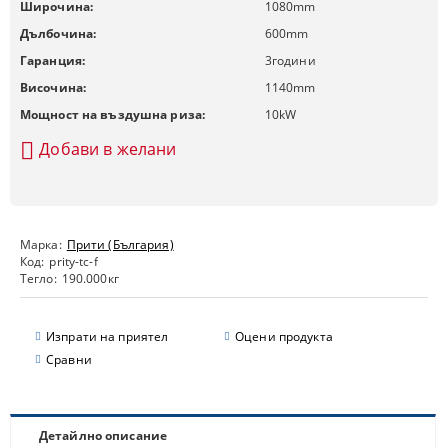
Широчина:
1080
mm
Дълбочина:
600
mm
Гаранция:
3
години
Височина:
1140
mm
Мощност на въздушна риза:
10
kW
Добави в желани
Марка:
Прити (България)
Код:
prity-tc-f
Тегло:
190.000
кг
Изпрати на приятел
Оцени продукта
Сравни
Детайлно описание