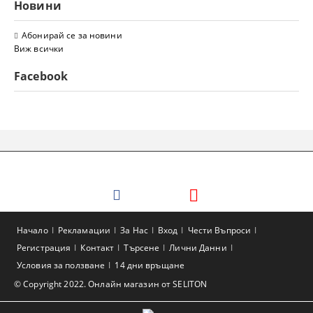
Новини
Абонирай се за новини
Виж всички
Facebook
Начало
Рекламации
За Нас
Вход
Чести Въпроси
Регистрация
Контакт
Търсене
Лични Данни
Условия за ползване
14 дни връщане
© Copyright 2022. Онлайн магазин от SELITON