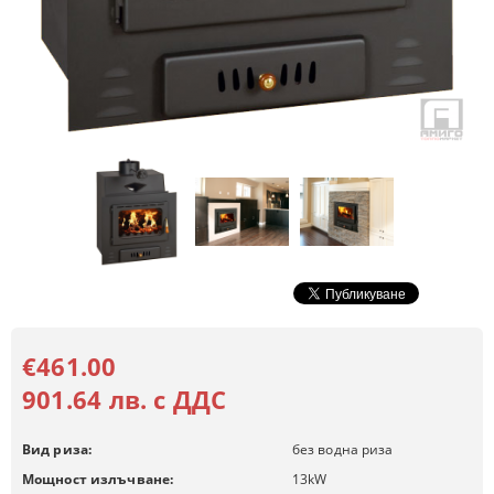
€461.00
901.64 лв. с ДДС
Вид риза:
без водна риза
Мощност излъчване:
13
kW