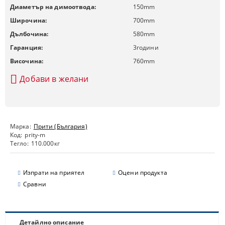
Диаметър на димоотвода:
150
mm
Широчина:
700
mm
Дълбочина:
580
mm
Гаранция:
3
години
Височина:
760
mm
Добави в желани
Марка:
Прити (България)
Код:
prity-m
Тегло:
110.000
кг
Изпрати на приятел
Оцени продукта
Сравни
Детайлно описание