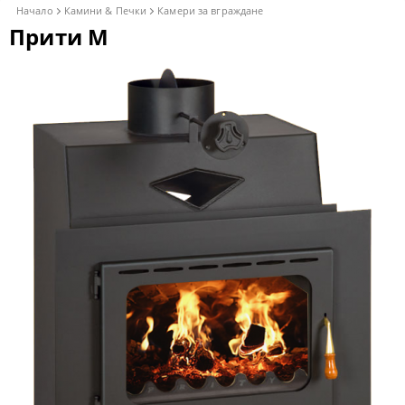
Начало
Камини & Печки
Камери за вграждане
Прити M