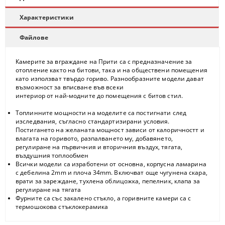
Характеристики
Файлове
Камерите за вграждане на Прити са с предназначение за
отопление както на битови, така и на обществени помещения
като използват твърдо гориво. Разнообразните модели дават
възможност за вписване във всеки
интериор от най-модните до помещения с битов стил.
Топлинните мощности на моделите са постигнати след
изследвания, съгласно стандартизирани условия.
Постигането на желаната мощност зависи от калоричностт и
влагата на горивото, разпалването му, добавянето,
регулиране на първичния и вторичния въздух, тягата,
въздушния топлообмен
Всички модели са изработени от основна, корпусна ламарина
с дебелина 2mm и плоча 34mm. Включват още чугунена скара,
врати за зареждане, тухлена облицожка, пепелник, клапа за
регулиране на тягата
Фурните са със закалено стъкло, а горивните камери са с
термошокова стъклокерамика