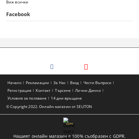
Виж всички
Facebook
Начало
Рекламации
За Нас
Вход
Чести Въпроси
Регистрация
Контакт
Търсене
Лични Данни
Условия за ползване
14 дни връщане
© Copyright 2022. Онлайн магазин от SELITON
GDPR
Нашият онлайн магазин е 100% съобразен с GDPR.