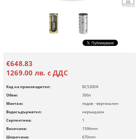
€648.83
1269.00 лв. с ДДС
Код на производител:
BCS300K
Обем:
300
л
Монтаж:
подов - вертикален
Водосъдържател:
неръждаем
Серпентина:
1
Височина:
1596
mm
Широчина:
670
mm