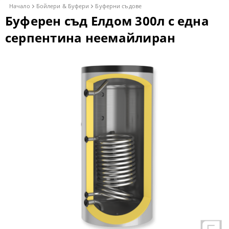
Начало
Бойлери & Буфери
Буферни съдове
Буферен съд Елдом 300л с една
серпентина неемайлиран