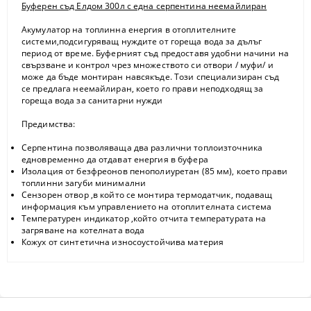
Буферен съд Елдом 300л с една серпентина неемайлиран
Акумулатор на топлинна енергия в отоплителните
системи,подсигуряващ нуждите от гореща вода за дълъг
период от време. Буферният съд предоставя удобни начини на
свързване и контрол чрез множеството си отвори / муфи/ и
може да бъде монтиран навсякъде. Този специализиран съд
се предлага неемайлиран, което го прави неподходящ за
гореща вода за санитарни нужди
Предимства:
Серпентина позволяваща два различни топлоизточника
едновременно да отдават енергия в буфера
Изолация от безфреонов пенополиуретан (85 мм), което прави
топлинни загуби минимални
Сензорен отвор ,в който се монтира термодатчик, подаващ
информация към управлението на отоплителната система
Температурен индикатор ,който отчита температурата на
загряване на котелната вода
Кожух от синтетична износоустойчива материя