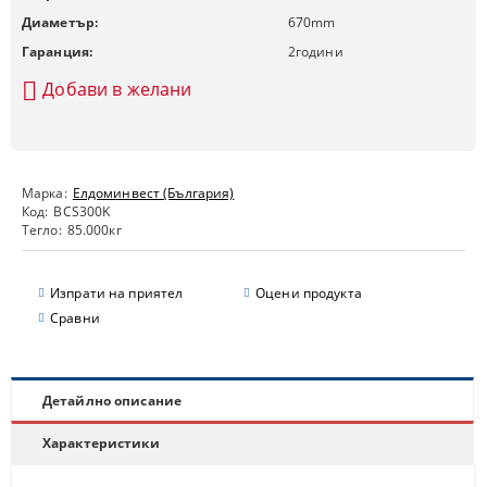
Диаметър:
670
mm
Гаранция:
2
години
Добави в желани
Марка:
Елдоминвест (България)
Код:
BCS300K
Тегло:
85.000
кг
Изпрати на приятел
Оцени продукта
Сравни
Детайлно описание
Характеристики