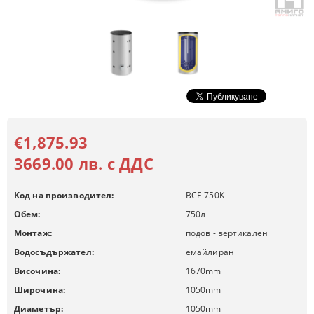
€1,875.93
3669.00 лв. с ДДС
Код на производител:
BCE 750K
Обем:
750
л
Монтаж:
подов - вертикален
Водосъдържател:
емайлиран
Височина:
1670
mm
Широчина:
1050
mm
Диаметър:
1050
mm