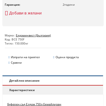
Гаранция:
2
години
Добави в желани
Марка:
Елдоминвест (България)
Код:
BCE 750F
Тегло:
150.000
кг
Изпрати на приятел
Оцени продукта
Сравни
Детайлно описание
Характеристики
Буферен съд Елдом 750л Еемайлиран