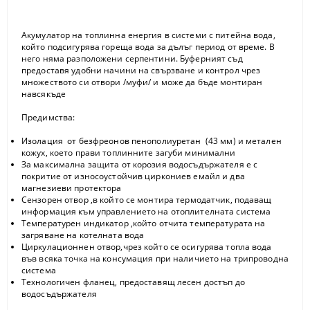
Акумулатор на топлинна енергия в системи с питейна вода,
който подсигурява гореща вода за дълъг период от време. В
него няма разположени серпентини. Буферният съд
предоставя удобни начини на свързване и контрол чрез
множеството си отвори /муфи/ и може да бъде монтиран
навсякъде
Предимства:
Изолация от безфреонов пенополиуретан (43 мм) и метален
кожух, което прави топлинните загуби минимални
За максимална защита от корозия водосъдържателя е с
покритие от износоустойчив циркониев емайл и два
магнезиеви протектора
Сензорен отвор ,в който се монтира термодатчик, подаващ
информация към управлението на отоплителната система
Температурен индикатор ,който отчита температурата на
загряване на котелната вода
Циркулационнен отвор,чрез който се осигурява топла вода
във всяка точка на консумация при наличието на трипроводна
система
Технологичен фланец, предоставящ лесен достъп до
водосъдържателя