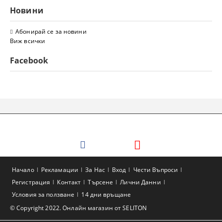
Новини
Абонирай се за новини
Виж всички
Facebook
Начало
Рекламации
За Нас
Вход
Чести Въпроси
Регистрация
Контакт
Търсене
Лични Данни
Условия за ползване
14 дни връщане
© Copyright 2022. Онлайн магазин от SELITON