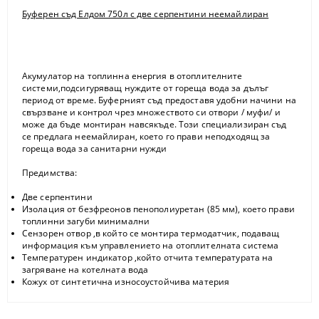
Буферен съд Елдом 750л с две серпентини неемайлиран
Акумулатор на топлинна енергия в отоплителните
системи,подсигуряващ нуждите от гореща вода за дълъг
период от време. Буферният съд предоставя удобни начини на
свързване и контрол чрез множеството си отвори / муфи/ и
може да бъде монтиран навсякъде. Този специализиран съд
се предлага неемайлиран, което го прави неподходящ за
гореща вода за санитарни нужди
Предимства:
Две серпентини
Изолация от безфреонов пенополиуретан (85 мм), което прави
топлинни загуби минимални
Сензорен отвор ,в който се монтира термодатчик, подаващ
информация към управлението на отоплителната система
Температурен индикатор ,който отчита температурата на
загряване на котелната вода
Кожух от синтетична износоустойчива материя