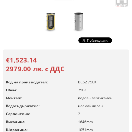
€1,523.14
2979.00 лв. с ДДС
Код на производител:
BCS2 750K
Обем:
750
л
Монтаж:
подов - вертикален
Водосъдържател:
неемайлиран
Серпентина:
2
Височина:
1646
mm
Широчина:
1051
mm