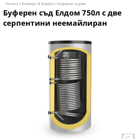
Начало
Бойлери & Буфери
Буферни съдове
Буферен съд Елдом 750л с две
серпентини неемайлиран