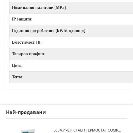
Номинално налягане [MPa]
:
IP защита
:
Годишно потребление [kWh/годишно]
:
Вместимост [l]
:
Товаров профил
:
Цвят
:
Тегло
:
Най-продавани
БЕЗЖИЧЕН СТАЕН ТЕРМОСТАТ COMPUTHERM Q7RF