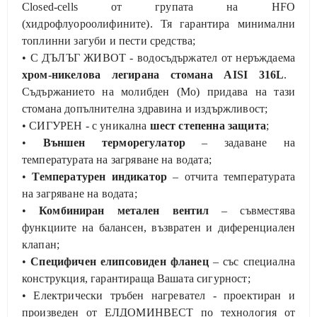
Closed-cells от групата на HFO
(хидрофлуороолифините). Тя гарантира минимални
топлинни загуби и пести средства;
• С ДЪЛЪГ ЖИВОТ - водосъдържател от неръждаема
хром-никелова легирана стомана AISI 316L
.
Съдържанието на молибден (Мо) придава на тази
стомана допълнителна здравина и издържливост;
• СИГУРЕН - с уникална
шест степенна защита
;
•
Външен терморегулатор
– задаване на
температурата на загряване на водата;
•
Температурен индикатор
– отчита температурата
на загряване на водата;
•
Комбиниран метален вентил
– съвместява
функциите на балансен, възвратен и диференциален
клапан;
•
Специфичен елипсовиден фланец
– със специална
конструкция, гарантираща Вашата сигурност;
• Електрически тръбен нагревател - проектиран и
произведен от ЕЛДОМИНВЕСТ по технология от