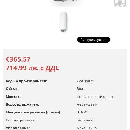
€365.57
714.99 лв. с ДДС
Код на производител:
WVF08039I
Обем:
80
л
Монтаж:
стенен - вертикален
Водосъдържател:
неръждаем
Мощност нагревател (опция):
3.0
kW
Тип нагревател:
потопяем
Управление:
механично