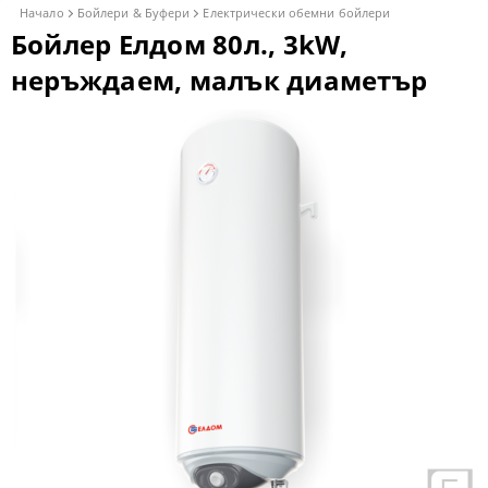
Начало
Бойлери & Буфери
Електрически обемни бойлери
Бойлер Елдом 80л., 3kW,
неръждаем, малък диаметър