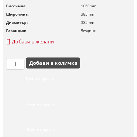
Височина:
1060
mm
Широчина:
385
mm
Диаметър:
385
mm
Гаранция:
5
години
Добави в желани
Купете с кредит
Купете с кредит
Купете с кредит