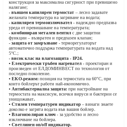
конструкция за максимална сигурност при превишено
налягане;
- външен капилярен термостат
– лесно задавате
желаната температура на загряване на водата;
- капилярен термоизлючвател
- надеждно предпазва
уреда от превишаване на температурата;
- комбиниран метален вентил
с две защитни
функции – възвратен и предпазен клапан;
- защита от замръзване
- терморегулаторът
автоматично поддържа температурата на водата над
5°С.;
- висок клас на влагозащита - IP24.
• Електрически тръбен нагревател
- проектиран и
произведен от ЕЛДОМИНВЕСТ по технология от
последно поколение.
• ЕКО-режим:
позиция на термостата на 60°С, при
които бойлерът работи най-икономично.
• Антибактериална защита:
при настройване на
термостата на максисум, всички вируси и бактерии се
унищожават
.
• Стилен температурен индикатор
– винаги знаете
доколко е загрята водата във вашия бойлер.
• Влагоизолиран ключ
- за удобство и лесно
изключване на бойлера.
• Светлинен on/off индикатор.