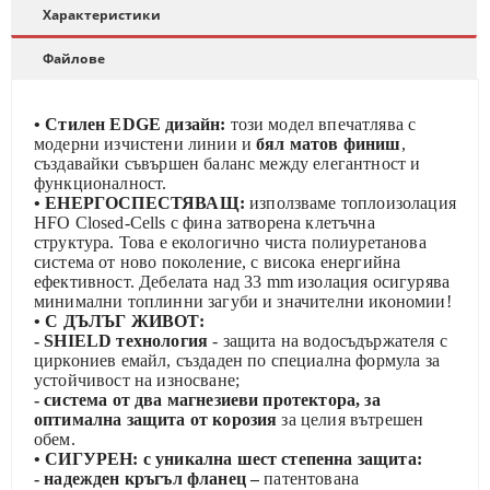
Характеристики
Файлове
• Стилен EDGE дизайн:
този модел впечатлява с
модерни изчистени линии и
бял матов финиш
,
създавайки съвършен баланс между елегантност и
функционалност.
• ЕНЕРГОСПЕСТЯВАЩ:
използваме топлоизолация
HFO Closed-Cells с фина затворена клетъчна
структура. Това е екологично чиста полиуретанова
система от ново поколение, с висока енергийна
ефективност. Дебелата над 33 mm изолация осигурява
минимални топлинни загуби и значителни икономии!
• С ДЪЛЪГ ЖИВОТ:
- SHIELD технология
- защита на водосъдържателя с
циркониев емайл, създаден по специална формула за
устойчивост на износване;
- система от два магнезиеви протектора, за
оптимална защита от корозия
за целия вътрешен
обем.
• СИГУРЕН: с уникална шест степенна защита:
- надежден кръгъл фланец –
патентована