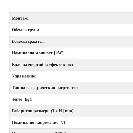
Монтаж
:
Обемна група
:
Водосъдържател
:
Номинална мощност [kW]
:
Клас на енергийна ефективност
:
Управление
:
Тип на електрическия нагревател
:
Тегло [kg]
:
Габаритни размери Ø x H [mm]
:
Номинално напрежение [V]
: