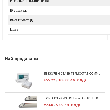
Номинално налягане [MPa]
:
IP защита
:
Вместимост [l]
:
Цвят
:
Най-продавани
БЕЗЖИЧЕН СТАЕН ТЕРМОСТАТ COMPUTHERM Q7RF
€55.22
108.00 лв. с ДДС
ТРЪБА PN 28 WAVIN EKOPLASTIK FIBER BASALT PLUS - 3М/БР.
€2.60
5.09 лв. с ДДС