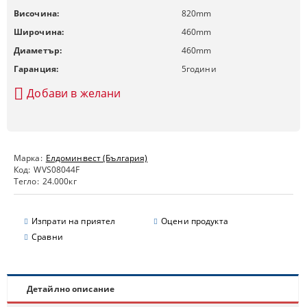
Височина:
820
mm
Широчина:
460
mm
Диаметър:
460
mm
Гаранция:
5
години
Добави в желани
Марка:
Елдоминвест (България)
Код:
WVS08044F
Тегло:
24.000
кг
Изпрати на приятел
Оцени продукта
Сравни
Детайлно описание