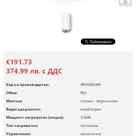
€191.73
374.99 лв. с ДДС
Код на производител:
WVS08044F
Обем:
80
л
Монтаж:
стенен - вертикален
Водосъдържател:
емайлиран
Мощност нагревател (опция):
3.0
kW
Тип нагревател:
потопяем
Управление:
механично