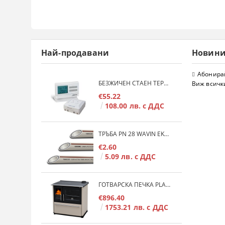
Най-продавани
Новин
Абонирай
БЕЗЖИЧЕН СТАЕН ТЕРМОСТАТ COMPUTHERM Q7RF
Виж всичк
€55.22
108.00 лв. с ДДС
ТРЪБА PN 28 WAVIN EKOPLASTIK FIBER BASALT PLUS - 3М/БР.
€2.60
5.09 лв. с ДДС
ГОТВАРСКА ПЕЧКА PLAMEN 850 GLAS 11KW
€896.40
1753.21 лв. с ДДС