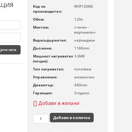
АЦИЯ
Код на
WVF12046I
производител:
Обем:
120
л
Монтаж:
стенен -
вертикален
Водосъдържател:
неръждаем
Дължина:
1160
mm
Мощност нагревател
3.0
kW
(опция):
Тип нагревател:
потопяем
Управление:
механично
Диаметър:
460
mm
Гаранция:
5
години
Добави в желани
Купете с кредит