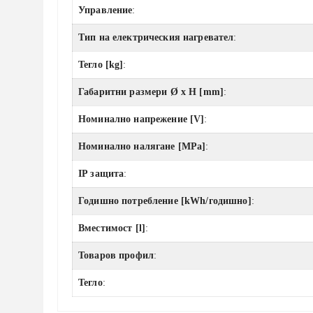
Управление
:
Тип на електрическия нагревател
:
Тегло [kg]
:
Габаритни размери Ø x H [mm]
:
Номинално напрежение [V]
:
Номинално налягане [MPa]
:
IP защита
:
Годишно потребление [kWh/годишно]
:
Вместимост [l]
:
Товаров профил
:
Тегло
: