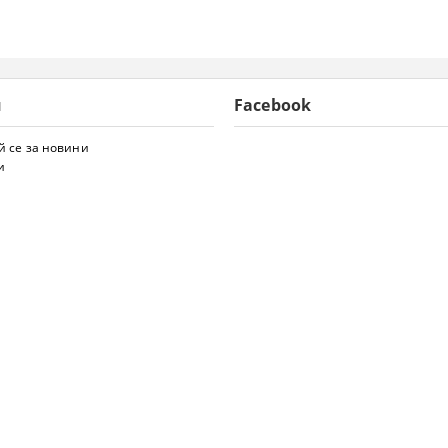
и
Facebook
 се за новини
и