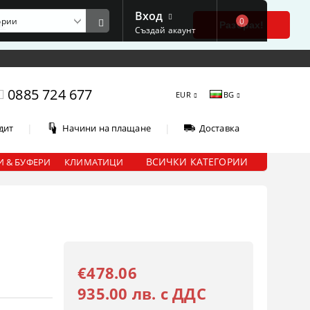
Вход
0
е
Разбрах!
Създай акаунт
0885 724 677
EUR
BG
|
|
дит
Начини на плащане
Доставка
ВСИЧКИ КАТЕГОРИИ
 & БУФЕРИ
КЛИМАТИЦИ
€478.06
935.00 лв. с ДДС