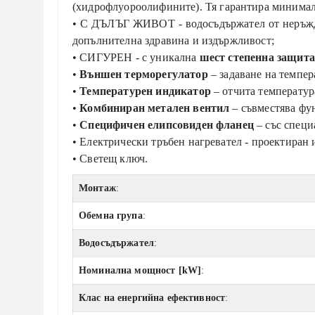
(хидрофлуороолифините).
Тя
гарантира минима
• С ДЪЛЪГ ЖИВОТ - водосъдържател от неръ
допълнителна здравина и издържливост;
• СИГУРЕН - с уникална
шест степенна защита
•
Външен терморегулатор
– задаване на темпера
•
Температурен индикатор
– отчита температура
•
Комбиниран метален вентил
– съвместява фу
•
Специфичен елипсовиден фланец
– със специ
• Електрически тръбен нагревател - проектира
• Светещ ключ.
Монтаж
:
Обемна група
:
Водосъдържател
:
Номинална мощност [kW]
:
Клас на енергийна ефективност
: