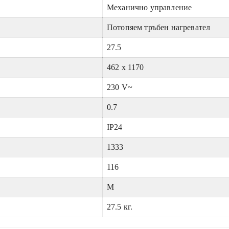
Механично управление
Потопяем тръбен нагревател
27.5
462 x 1170
230 V~
0.7
IP24
1333
116
M
27.5 кг.