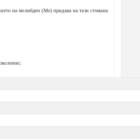
ието на молибден (Мо) придава на тази стомана
околение;