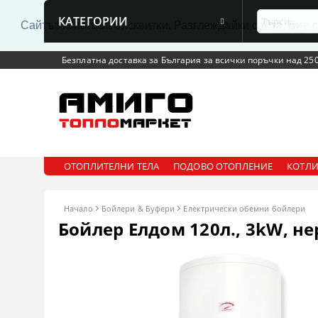
КАТЕГОРИИ
Сайтът използва бисквитки. Разглеждайки сайта, Вие 
Безплатна доставка за България за всички поръчки над 250
ОТОПЛИТЕЛНИ ТЕЛА
ПОДОВО ОТОПЛЕНИЕ
КОТЛИ
Начало
Бойлери & Буфери
Електрически обемни бойлери
Бойлер Елдом 120л., 3kW, 