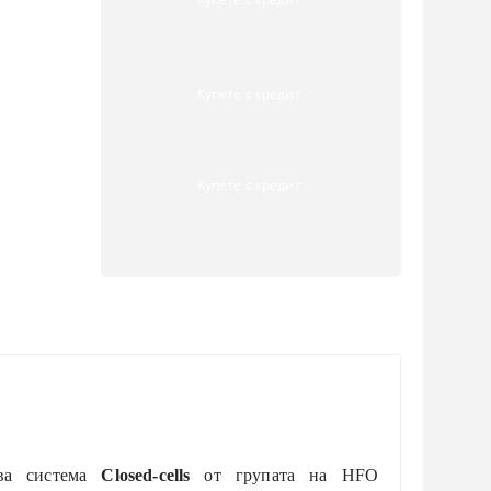
Купете с кредит
Купете с кредит
ова система
C
losed-cell
s
от групата на HFO