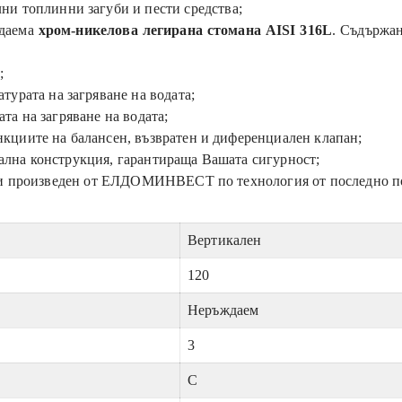
лни топлинни загуби
и пести средства;
ждаема
хром-никелова легирана стомана AISI 316L
. Съдържан
;
турата на загряване на водата;
та на загряване на водата;
нкциите на балансен, възвратен и диференциален клапан;
ална конструкция, гарантираща Вашата сигурност;
н и произведен от ЕЛДОМИНВЕСТ по технология от последно п
Вертикален
120
Неръждаем
3
C