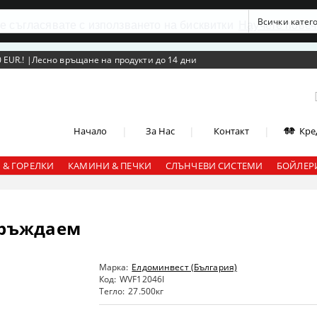
се съгласявате с използването на бисквитки
Научете повеч
 EUR.!
|
Лесно връщане на продукти до 14 дни
|
|
|
Начало
За Нас
Контакт
Кре
 & ГОРЕЛКИ
КАМИНИ & ПЕЧКИ
СЛЪНЧЕВИ СИСТЕМИ
БОЙЛЕРИ
неръждаем
Марка:
Елдоминвест (България)
Код:
WVF12046I
Тегло:
27.500
кг