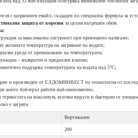
белата над 33 mm изолация осигурява минимални топлинни заг
теля с циркониев емайл, създаден по специална формула за уст
оптимална защита от корозия
за целия вътрешен обем.
а:
трукция за максимална сигурност при превишено налягане;
те желаната температура на загряване на водата;
пазва уреда от превишаване на температурата;
ункции – възвратен и предпазен клапан;
томатично поддържа температурата на водата над 5°С;
иран и произведен от ЕЛДОМИНВЕСТ по технология от послед
 при които бойлерът работи най-икономично.
а термостата на максимум, всички вируси и бактерии се унищо
лко е загрята
Вертикален
200