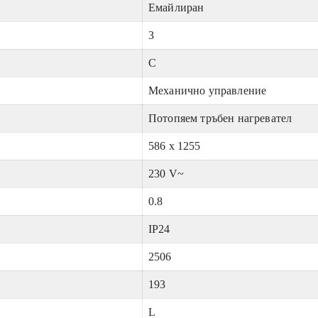
Eмайлиран
3
C
Механично управление
Потопяем тръбен нагревател
586 x 1255
230 V~
0.8
IP24
2506
193
L