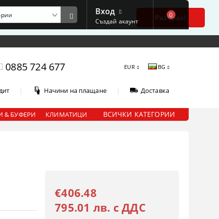
Вход
0
е
Разбрах!
Създай акаунт
0885 724 677
EUR
BG
|
|
дит
Начини на плащане
Доставка
ВСИЧКИ КАТЕГОРИИ
 & БУФЕРИ
КЛИМАТИЦИ
€406.48
795.01 лв. с ДДС