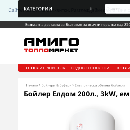
КАТЕГОРИИ
Сайтът използва бисквитки. Разглеждайки сайта, Вие 
Безплатна доставка за България за всички поръчки над 250
ОТОПЛИТЕЛНИ ТЕЛА
ПОДОВО ОТОПЛЕНИЕ
КОТЛИ
Начало
Бойлери & Буфери
Електрически обемни бойлери
Бойлер Елдом 200л., 3kW, е