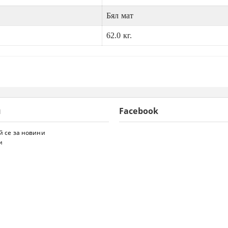
Бял мат
62.0 кг.
и
Facebook
 се за новини
и