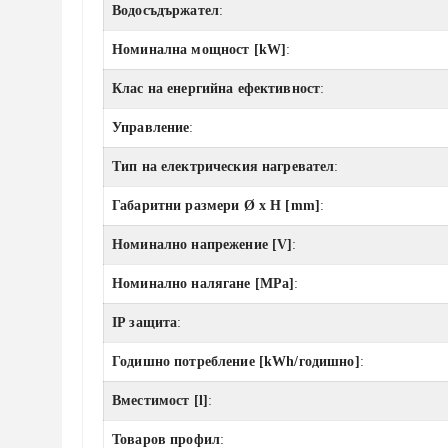
Водосъдържател
:
Номинална мощност [kW]
:
Клас на енергийна ефективност
:
Управление
:
Тип на електрическия нагревател
:
Габаритни размери Ø x H [mm]
:
Номинално напрежение [V]
:
Номинално налягане [MPa]
:
IP защита
:
Годишно потребление [kWh/годишно]
:
Вместимост [l]
:
Товаров профил
: