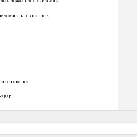
уби и значителни икономии!
ойчивост на износване;
но поколение.
жават.