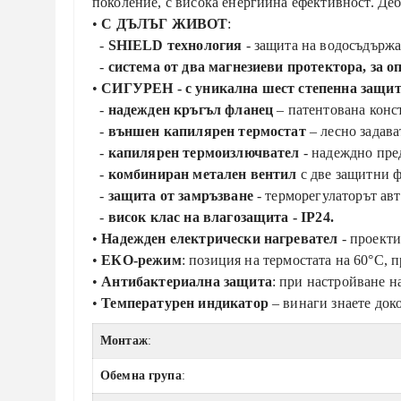
поколение, с висока енергийна ефективност. Де
•
С ДЪЛЪГ ЖИВОТ
:
-
SHIELD технология
- защита на водосъдържа
-
система от два магнезиеви протектора, за 
•
СИГУРЕН - с уникална шест степенна защит
-
надежден кръгъл фланец
– патентована конс
-
външен капилярен термостат
– лесно задава
-
капилярен термоизлючвател
- надеждно пред
-
комбиниран метален вентил
с две защитни ф
-
защита от замръзване
- терморегулаторът ав
-
висок клас на влагозащита - IP24.
•
Надежден електрически нагревател
- проект
•
ЕКО-режим
: позиция на термостата на 60°С,
•
Антибактериална защита
: при настройване н
•
Температурен индикатор
– винаги знаете доко
Монтаж
:
Обемна група
: