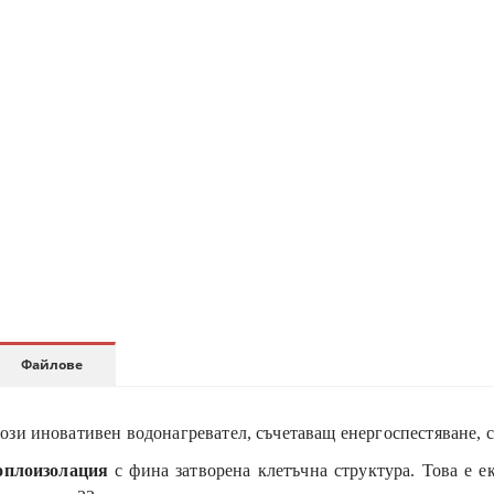
Файлове
ози иновативен водонагревател, съчетаващ енергоспестяване, 
оплоизолация
с фина затворена клетъчна структура. Това е е