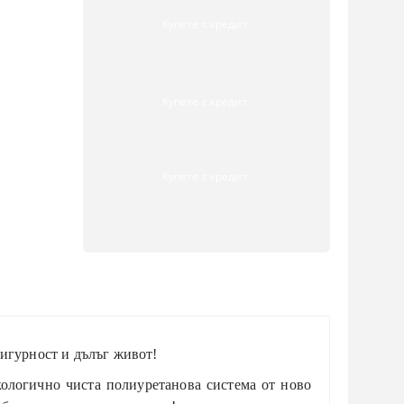
Купете с кредит
Купете с кредит
Купете с кредит
сигурност и дълъг живот!
кологично чиста полиуретанова система от ново