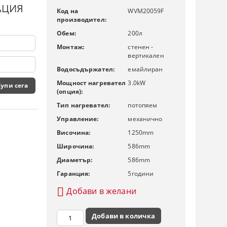
АЦИЯ
Код на
WVM20059F
производител:
Обем:
200
л
Монтаж:
стенен -
вертикален
Водосъдържател:
емайлиран
Мощност нагревател
3.0
kW
(опция):
Тип нагревател:
потопяем
Управление:
механично
Височина:
1250
mm
Широчина:
586
mm
Диаметър:
586
mm
Гаранция:
5
години
Добави в желани