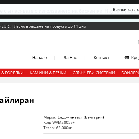
се съгласявате с използването на бисквитки
Научете повеч
 EUR.!
|
Лесно връщане на продукти до 14 дни
|
|
|
Начало
За Нас
Контакт
Кре
 & ГОРЕЛКИ
КАМИНИ & ПЕЧКИ
СЛЪНЧЕВИ СИСТЕМИ
БОЙЛЕРИ
майлиран
Марка:
Елдоминвест (България)
Код:
WVM20059F
Тегло:
62.000
кг