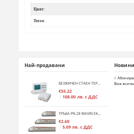
Цвят
:
Тегло
:
Най-продавани
Новин
Абонирай
БЕЗЖИЧЕН СТАЕН ТЕРМОСТАТ COMPUTHERM Q7RF
Виж всичк
€55.22
108.00 лв. с ДДС
ТРЪБА PN 28 WAVIN EKOPLASTIK FIBER BASALT PLUS - 3М/БР.
€2.60
5.09 лв. с ДДС