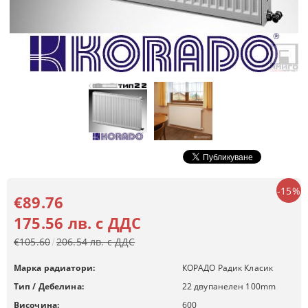
-15%
€89.76
175.56 лв. с ДДС
€105.60
206.54 лв. с ДДС
Марка радиатори:
КОРАДО Радик Класик
Тип / Дебелина:
22 двупанелен 100mm
Височина:
600