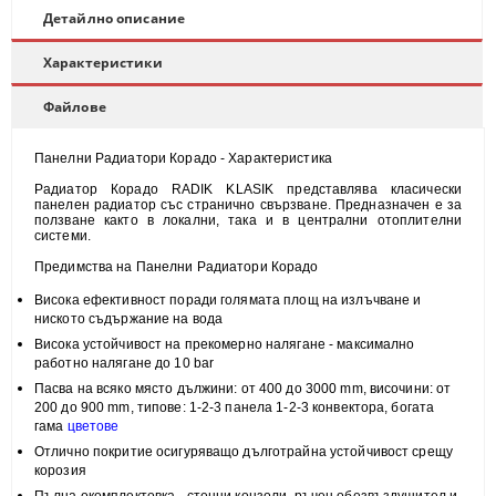
Детайлно описание
Характеристики
Файлове
Панелни Радиатори Корадо - Характеристика
Радиатор Корадо RADIK KLASIK представлява класически
панелен радиатор със странично свързване. Предназначен е за
ползване както в локални, така и в централни отоплителни
системи.
Предимства на Панелни Радиатори Корадо
Висока
ефективност
поради голямата площ на излъчване и
н
иското съдържание на вода
Висока
устойчивост
на прекомерно налягане - максимално
работно налягане до 10 bar
Пасва на всяко място
дължини: от 400 до 3000 mm, височини:
от
200 до 900 mm, типове:
1-2-3 панела 1-2-3 конвектора, богата
гама
цветове
Отлично покритие
осигуряващо дълготрайна устойчивост срещу
корозия