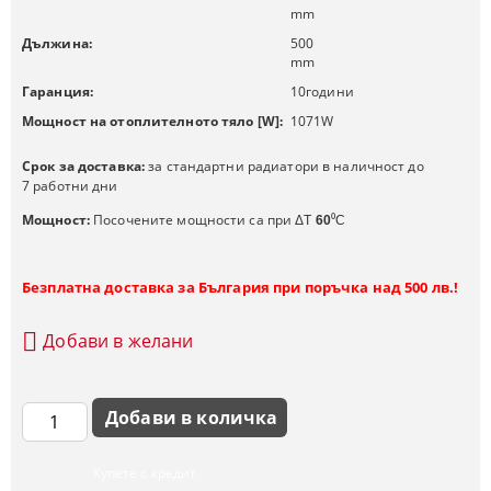
mm
Дължина:
500
mm
Гаранция:
10
години
Мощност на отоплителното тяло [W]:
1071
W
Срок за доставка:
за стандартни радиатори в наличност до
7 работни дни
Мощност:
Посочените мощности са при
ΔT
60
⁰C
Безплатна доставка за България при поръчка над 500 лв.!
Добави в желани
Купете с кредит