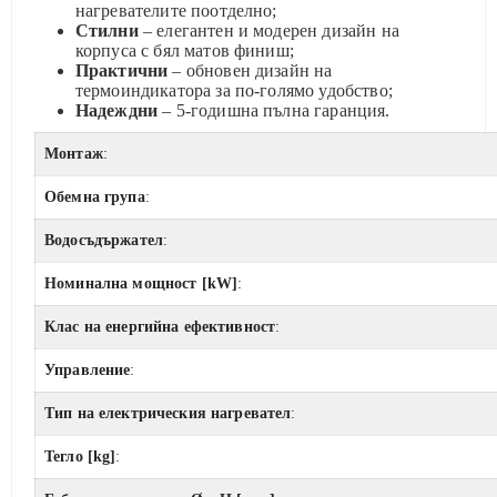
нагревателите поотделно;
Стилни
– елегантен и модерен дизайн на
корпуса с бял матов финиш;
Практични
– обновен дизайн на
термоиндикатора за по-голямо удобство;
Надеждни
– 5-годишна пълна гаранция.
Монтаж
:
Обемна група
:
Водосъдържател
:
Номинална мощност [kW]
:
Клас на енергийна ефективност
:
Управление
:
Тип на електрическия нагревател
:
Тегло [kg]
: