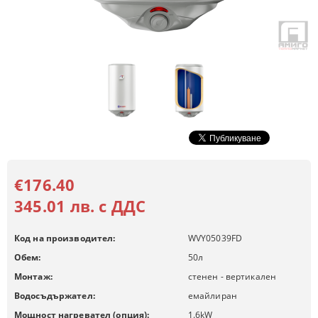
€176.40
345.01 лв. с ДДС
Код на производител:
WVY05039FD
Обем:
50
л
Монтаж:
стенен - вертикален
Водосъдържател:
емайлиран
Мощност нагревател (опция):
1.6
kW