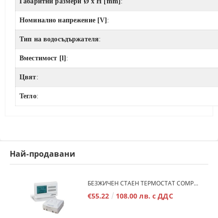
Габаритни размери Ø x H [mm]
:
Номинално напрежение [V]
:
Тип на водосъдържателя
:
Вместимост [l]
:
Цвят
:
Тегло
:
Най-продавани
БЕЗЖИЧЕН СТАЕН ТЕРМОСТАТ COMPUTHERM Q7RF
€55.22
108.00 лв. с ДДС