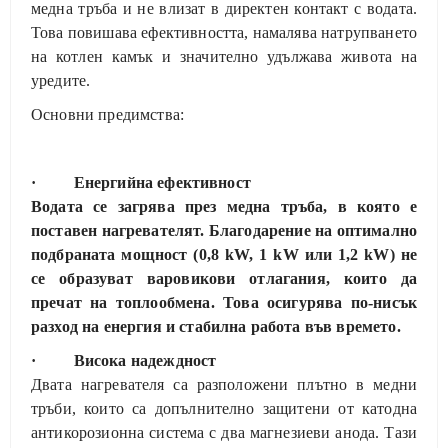
медна тръба и не влизат в директен контакт с водата.
Това повишава ефективността, намалява натрупването
на котлен камък и значително удължава живота на
уредите.
Основни предимства:
· Енергийна ефективност
Водата се загрява през медна тръба, в която е
поставен нагревателят. Благодарение на оптимално
подбраната мощност (0,8 kW, 1 kW или 1,2 kW) не
се образуват варовикови отлагания, които да
пречат на топлообмена. Това осигурява по-нисък
разход на енергия и стабилна работа във времето.
· Висока надеждност
Двата нагревателя са разположени плътно в медни
тръби, които са допълнително защитени от катодна
антикорозионна система с два магнезиеви анода. Тази