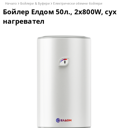
Начало
Бойлери & Буфери
Електрически обемни бойлери
Бойлер Елдом 50л., 2x800W, сух
нагревател