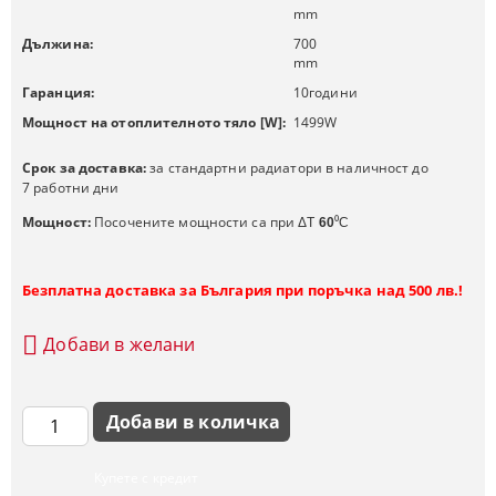
mm
Дължина:
700
mm
Гаранция:
10
години
Мощност на отоплителното тяло [W]:
1499
W
Срок за доставка:
за стандартни радиатори в наличност до
7 работни дни
Мощност:
Посочените мощности са при
ΔT
60
⁰C
Безплатна доставка за България при поръчка над 500 лв.!
Добави в желани
Купете с кредит