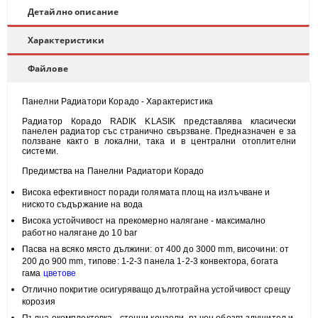
Детайлно описание
Характеристики
Файлове
Панелни Радиатори Корадо - Характеристика
Радиатор Корадо RADIK KLASIK представлява класически
панелен радиатор със странично свързване. Предназначен е за
ползване както в локални, така и в централни отоплителни
системи.
Предимства на Панелни Радиатори Корадо
Висока
ефективност
поради голямата площ на излъчване и
н
иското съдържание на вода
Висока
устойчивост
на прекомерно налягане - максимално
работно налягане до 10 bar
Пасва на всяко място
дължини: от 400 до 3000 mm, височини:
от
200 до 900 mm, типове:
1-2-3 панела 1-2-3 конвектора, богата
гама
цветове
Отлично покритие
осигуряващо дълготрайна устойчивост срещу
корозия