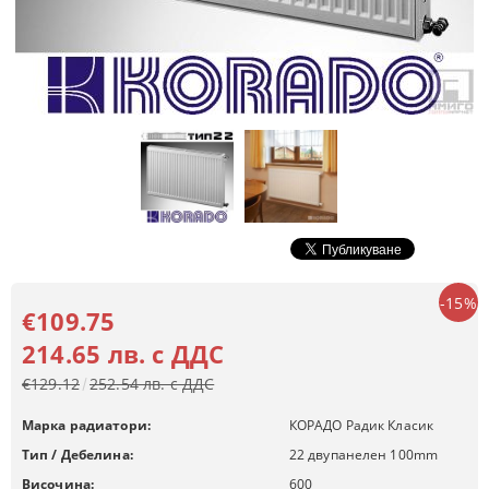
-15%
€109.75
214.65 лв. с ДДС
€129.12
252.54 лв. с ДДС
Марка радиатори:
КОРАДО Радик Класик
Тип / Дебелина:
22 двупанелен 100mm
Височина:
600