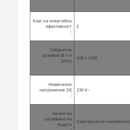
:
Клас на енергийна
ефективност
C
:
Габаритни
размери Ø x H
600 x 1430
[mm]
:
Номинално
напрежение [V]
230 V~
:
Начин на
загряване на
Електрически нагревател
водата
: