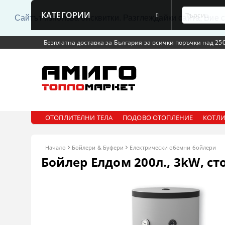
КАТЕГОРИИ
Сайтът използва бисквитки. Разглеждайки сайта, Вие 
Безплатна доставка за България за всички поръчки над 250
ОТОПЛИТЕЛНИ ТЕЛА
ПОДОВО ОТОПЛЕНИЕ
КОТЛИ
Начало
Бойлери & Буфери
Електрически обемни бойлери
Бойлер Елдом 200л., 3kW, с