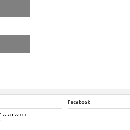
и
Facebook
 се за новини
и