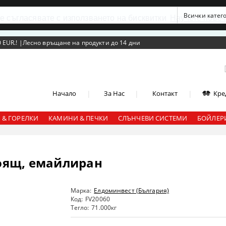
се съгласявате с използването на бисквитки
Научете повеч
 EUR.!
|
Лесно връщане на продукти до 14 дни
|
|
|
Начало
За Нас
Контакт
Кре
 & ГОРЕЛКИ
КАМИНИ & ПЕЧКИ
СЛЪНЧЕВИ СИСТЕМИ
БОЙЛЕРИ
тоящ, емайлиран
Марка:
Елдоминвест (България)
Код:
FV20060
Тегло:
71.000
кг