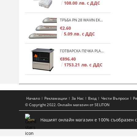
108.00 лв. с ДДС
ТРЪБА PN 28 WAVIN EKOPLASTIK FIBER BASALT PLUS - 3М/БР.
€2.60
5.09 лв. с ДДС
ГОТВАРСКА ПЕЧКА PLAMEN 850 GLAS 11KW
€896.40
1753.21 лв. с ДДС
Начало
Рекламации
За Нас
Вход
Чести Въпроси
Р
© Copyright 2022. Онлайн магазин от SELITON
Нашият онлайн магазин е 100% съобразен с
GDPR