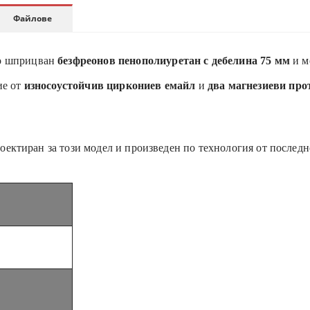
Файлове
о шприцван
безфреонов пенополиуретан с дебелина 75 мм
и м
ие от
износоустойчив циркониев емайл
и
два магнезиеви про
оектиран за този модел и произведен по технология от последн