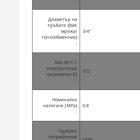
Диаметър на
тръбите (ВиК
мрежа/
3/4"
топлообменник)
:
MIX 40°C с
електрически
372
нагревател [l]
:
Номинално
налягане [MPa]
0.8
:
Годишно
потребление
2375