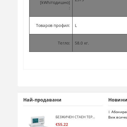
[kWh/годишно]
:
Товаров профил
:
L
Тегло
:
58.0 кг.
Най-продавани
Новин
Абонирай
БЕЗЖИЧЕН СТАЕН ТЕРМОСТАТ COMPUTHERM Q7RF
Виж всичк
€55.22