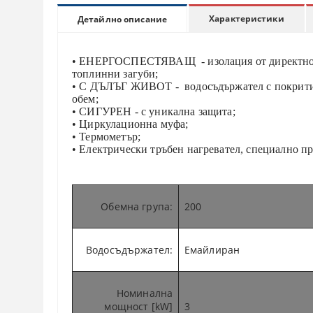
Характеристики
Детайлно описание
• ЕНЕРГОСПЕСТЯВАЩ - изолация от директн
топлинни загуби;
• С ДЪЛЪГ ЖИВОТ - водосъдържател с покрит
обем;
• СИГУРЕН - с уникална защита;
• Циркулационна муфа;
• Термометър;
• Електрически тръбен нагревател, специално пр
Обемна група
:
200
Водосъдържател
:
Eмайлиран
Номинална
мощност [kW]
3