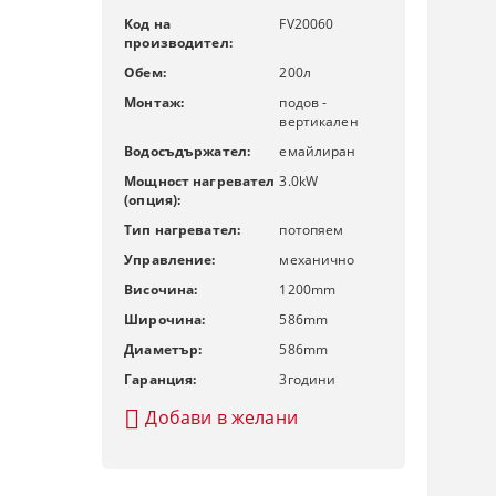
Код на
FV20060
производител:
Обем:
200
л
Монтаж:
подов -
вертикален
Водосъдържател:
емайлиран
Мощност нагревател
3.0
kW
(опция):
Тип нагревател:
потопяем
Управление:
механично
Височина:
1200
mm
Широчина:
586
mm
Диаметър:
586
mm
Гаранция:
3
години
Добави в желани