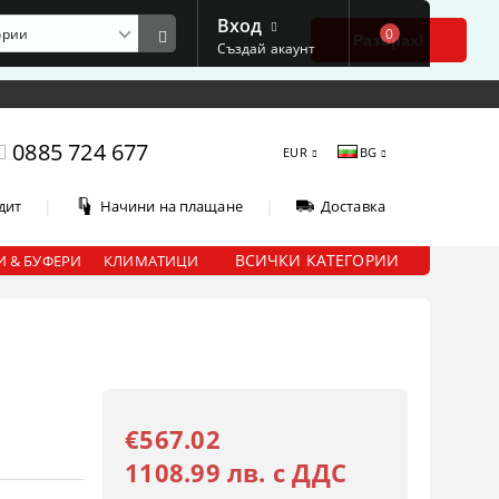
Вход
0
е
Разбрах!
Създай акаунт
0885 724 677
EUR
BG
|
|
дит
Начини на плащане
Доставка
ВСИЧКИ КАТЕГОРИИ
 & БУФЕРИ
КЛИМАТИЦИ
€567.02
1108.99 лв. с ДДС