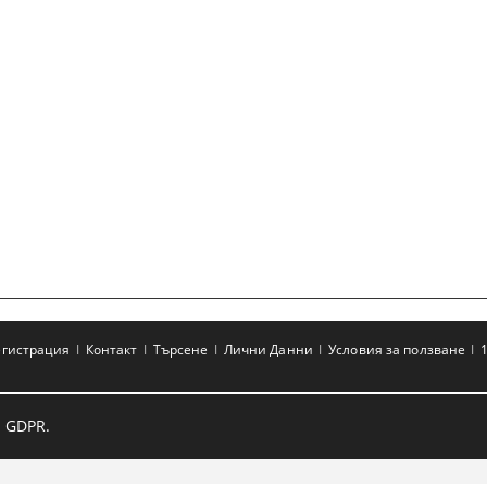
егистрация
Контакт
Търсене
Лични Данни
Условия за ползване
 GDPR.