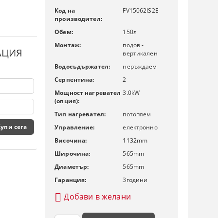
Код на
FV15062IS2E
производител:
Обем:
150
л
Монтаж:
подов -
АЦИЯ
вертикален
Водосъдържател:
неръждаем
Серпентина:
2
Мощност нагревател
3.0
kW
(опция):
Тип нагревател:
потопяем
Управление:
електронно
Височина:
1132
mm
Широчина:
565
mm
Диаметър:
565
mm
Гаранция:
3
години
Добави в желани