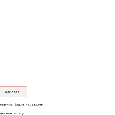
Файлове
правление, Елдом, неръждаем
тационен период