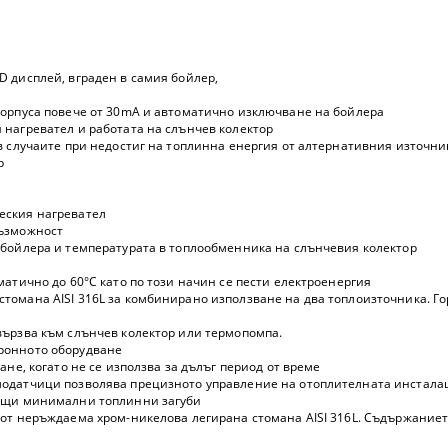
 дисплей, вграден в самия бойлер,
корпуса повече от 30mA и автоматично изключване на бойлера
 нагревател и работата на слънчев колектор
в случаите при недостиг на топлинна енергия от алтернативния източни
р
еския нагревател
възможност
 бойлера и температурата в топлообменника на слънчевия колектор
матично до 60°С като по този начин се пести електроенергия
томана AISI 316L за комбинирано използване на два топлоизточника. Го
вързва към слънчев колектор или термопомпа.
ронното оборудване
ане, когато не се използва за дълъг период от време
модатчици позволява прецизното управление на отоплителната инстала
ращи минимални топлинни загуби
 от неръждаема хром-никелова легирана стомана AISI 316L. Съдържаниет