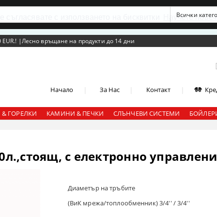
се съгласявате с използването на бисквитки
Научете повеч
 EUR.!
|
Лесно връщане на продукти до 14 дни
|
|
|
Начало
За Нас
Контакт
Кре
 & ГОРЕЛКИ
КАМИНИ & ПЕЧКИ
СЛЪНЧЕВИ СИСТЕМИ
БОЙЛЕРИ
50л.,стоящ, с електронно управлен
Диаметър на тръбите
(ВиК мрежа/топлообменник) 3/4'' / 3/4''