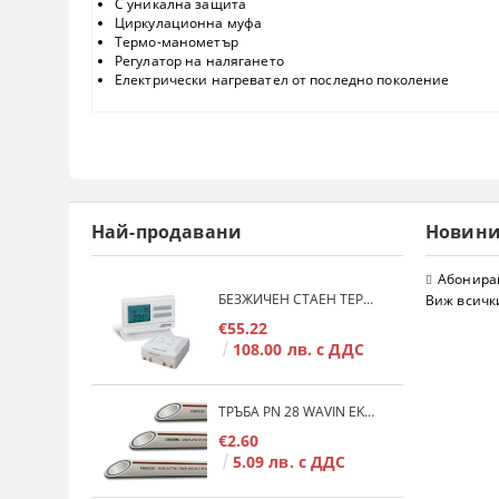
С уникална защита
Циркулационна муфа
Термо-манометър
Регулатор на налягането
Електрически нагревател от последно поколение
Най-продавани
Новин
Абонирай
БЕЗЖИЧЕН СТАЕН ТЕРМОСТАТ COMPUTHERM Q7RF
Виж всичк
€55.22
108.00 лв. с ДДС
ТРЪБА PN 28 WAVIN EKOPLASTIK FIBER BASALT PLUS - 3М/БР.
€2.60
5.09 лв. с ДДС