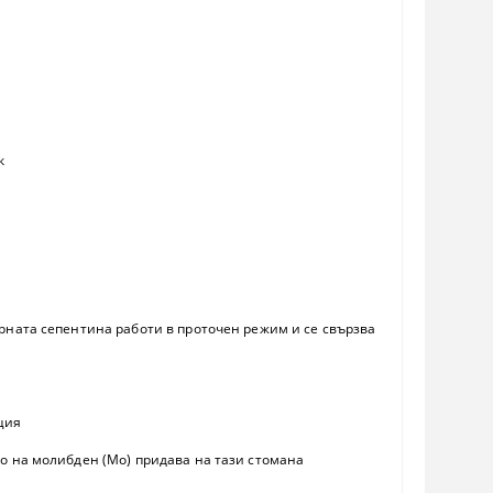
к
рната сепентина работи в проточен режим и се свързва
ция
о на молибден (Мо) придава на тази стомана