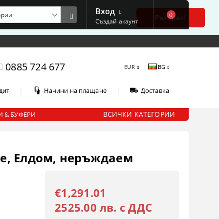
Вход
0
е
Разбрах!
Създай акаунт
0885 724 677
EUR
BG
|
|
дит
Начини на плащане
Доставка
ВСИЧКИ КАТЕГОРИИ
 & БУФЕРИ
ие, Елдом, неръждаем
€1,291.01
2525.00 лв. с ДДС