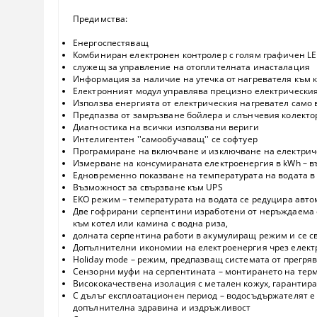
Предимства:
Енергоспестяващ
Комбиниран електронен контролер с голям графичен LED
служещ за управление на отоплителната инасталация
Информация за наличие на утечка от нагревателя към 
Електронният модул управлява прецизно електрическия
Използва енергията от електрическия нагревател само 
Предпазва от замръзване бойлера и слънчевия колекто
Диагностика на всички използвани вериги
Интелигентен ''самообучаващ'' се софтуер
Програмиране на включване и изключване на електрич
Измерване на консумираната електроенергия в kWh – 
Едновременно показване на температурата на водата в
Възможност за свързване към UPS
ЕКО режим – температурата на водата се редуцира авто
Две гофрирани серпентини изработени от неръждаема с
към котел или камина с водна риза,
долната серпентина работи в акумулиращ режим и се с
Допълнителни икономии на електроенергия чрез елект
Holiday mode – режим, предпазващ системата от прегряв
Сензорни муфи на серпентината – монтирането на тер
Висококачествена изолация с метален кожух, гаранти
С дълъг експлоатационен период – водосъдържателят е
допълнителна здравина и издръжливост