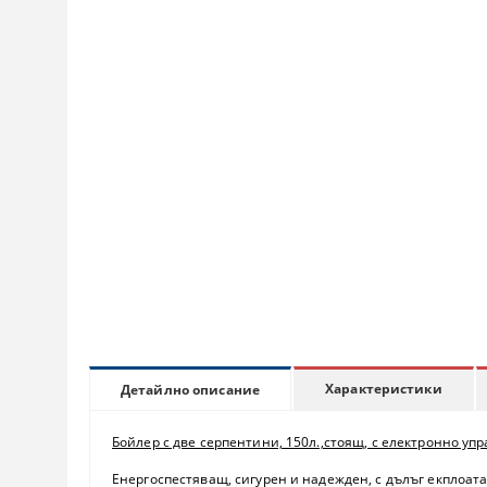
Характеристики
Детайлно описание
Бойлер с две серпентини, 150л.,стоящ, с електронно у
Енергоспестяващ, сигурен и надежден, с дълъг екплоа