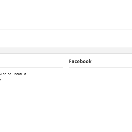
и
Facebook
 се за новини
и