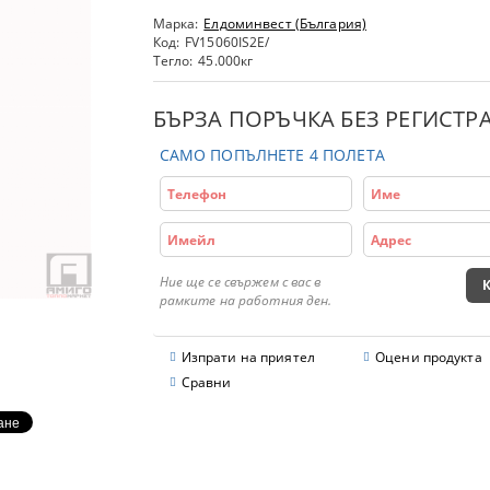
Марка:
Елдоминвест (България)
Код:
FV15060IS2E/
Тегло:
45.000
кг
БЪРЗА ПОРЪЧКА БЕЗ РЕГИСТР
САМО ПОПЪЛНЕТЕ 4 ПОЛЕТА
Ние ще се свържем с вас в
рамките на работния ден.
Изпрати на приятел
Оцени продукта
Сравни