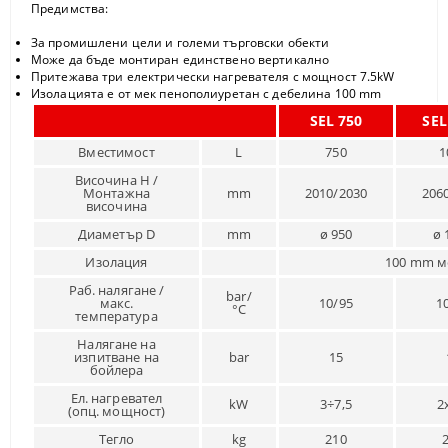
Предимства:
За промишлени цели и големи търговски обекти
Може да бъде монтиран единствено вертикално
Притежава три електрически нагревателя с мощност 7.5kW
Изолацията е от мек пенополиуретан с дебелина 100 mm
SEL 750
SEL
Вместимост
L
750
1
Височина H /
Монтажна
mm
2010/2030
206
височина
Диаметър D
mm
ø 950
ø 
Изолация
100 mm м
Раб. налягане /
bar/
макс.
10/95
1
°C
температура
Налягане на
изпитване на
bar
15
бойлера
Ел. нагревател
kW
3÷7,5
2
(опц. мощност)
Тегло
kg
210