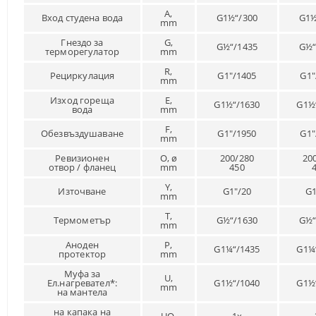
A,
Вход студена вода
G1½“/300
G1½
mm
Гнездо за
G,
G½“/1435
G½“
терморегулатор
mm
R,
Рециркулация
G1″/1405
G1″
mm
Изход гореща
Е,
G1½“/1630
G1½
вода
mm
F,
Обезвъздушаване
G1″/1950
G1″
mm
Ревизионен
O, ø
200/280
20
отвор / фланец
mm
450
Y,
Източване
G1″/20
G1
mm
T,
Термометър
G½“/1630
G½“
mm
Аноден
P,
G1¼“/1435
G1¼
протектор
mm
Муфа за
U,
Ел.нагревател*:
G1½“/1040
G1½
mm
на мантела
на капака на