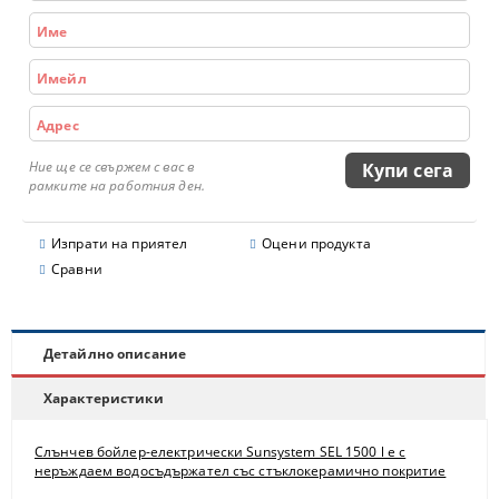
Ние ще се свържем с вас в
рамките на работния ден.
Изпрати на приятел
Оцени продукта
Сравни
Детайлно описание
Характеристики
Слънчев бойлер-електрически Sunsystem SEL 1500 l е с
неръждаем водосъдържател със стъклокерамично покритие