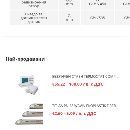
UО,
1x
ревизионния
mm
G1½“/450
G1½
отвор
Гнездо за
Z,
допълнителен
G½“/535
G½
mm
датчик
Най-продавани
БЕЗЖИЧЕН СТАЕН ТЕРМОСТАТ COMPUTHERM Q7RF
€55.22
108.00 лв. с ДДС
ТРЪБА PN 28 WAVIN EKOPLASTIK FIBER BASALT PLUS - 3М/БР.
€2.60
5.09 лв. с ДДС