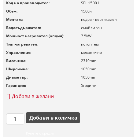
Код на производител:
SEL 1500 l
Обем:
1500
л
Монтаж:
подов - вертикален
Водосъдържател:
емайлиран
Мощност нагревател (опция):
7.5
kW
Тип нагревател:
потопяем
Управление:
механично
Височина:
2310
mm
Широчина:
1050
mm
Диаметър:
1050
mm
Гаранция:
5
години
Добави в желани
Купете с кредит