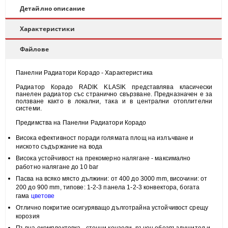
Детайлно описание
Характеристики
Файлове
Панелни Радиатори Корадо - Характеристика
Радиатор Корадо RADIK KLASIK представлява класически
панелен радиатор със странично свързване. Предназначен е за
ползване както в локални, така и в централни отоплителни
системи.
Предимства на Панелни Радиатори Корадо
Висока
ефективност
поради голямата площ на излъчване и
н
иското съдържание на вода
Висока
устойчивост
на прекомерно налягане - максимално
работно налягане до 10 bar
Пасва на всяко място
дължини: от 400 до 3000 mm, височини:
от
200 до 900 mm, типове:
1-2-3 панела 1-2-3 конвектора, богата
гама
цветове
Отлично покритие
осигуряващо дълготрайна устойчивост срещу
корозия