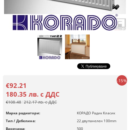
-15%
€92.21
180.35 лв. с ДДС
€108.48
212.17 лв. с ДДС
Марка радиатори:
КОРАДО Радик Класик
Тип / Дебелина:
22 двупанелен 100mm
Височина:
500