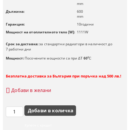
mm
Дължина:
600
mm
Гаранция:
10
години
Мощност на отоплителното тяло [W]:
1111
W
Срок за доставка:
за стандартни радиатори в наличност до
7 работни дни
Мощност:
Посочените мощности са при
ΔT
60
⁰C
Безплатна доставка за България при поръчка над 500 лв.!
Добави в желани
Купете с кредит