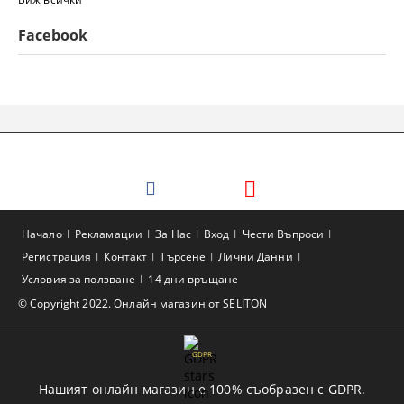
Facebook
Начало
Рекламации
За Нас
Вход
Чести Въпроси
Регистрация
Контакт
Търсене
Лични Данни
Условия за ползване
14 дни връщане
© Copyright 2022. Онлайн магазин от SELITON
GDPR
Нашият онлайн магазин е 100% съобразен с GDPR.