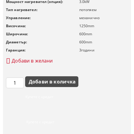
Мощност нагревател (опция):
3.0
kW
Тип нагревател:
потопяем
Управление:
механично
Височина:
1250
mm
Широчина:
600
mm
Диаметър:
600
mm
Гаранция:
3
години
Добави в желани
Купете с кредит
Купете с кредит