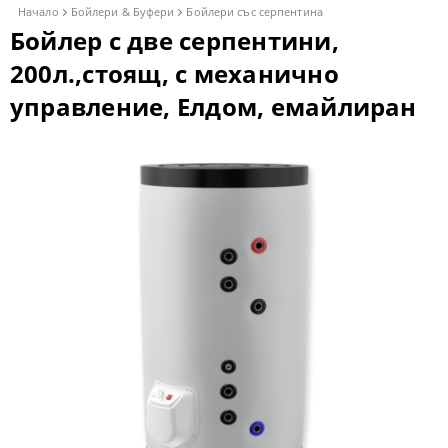
Начало
Бойлери & Буфери
Бойлери със серпентина
Бойлер с две серпентини,
200л.,стоящ, с механично
управление, Елдом, емайлиран