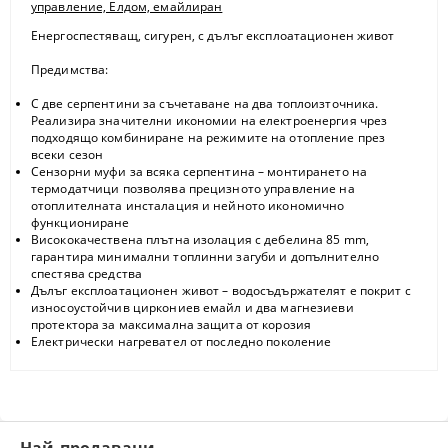
управление, Елдом, емайлиран
Енергоспестяващ, сигурен, с дълъг експлоатационен живот
Предимства:
С две серпентини за съчетаване на два топлоизточника.
Реализира значителни икономии на електроенергия чрез
подходящо комбиниране на режимите на отопление през
всеки сезон
Сензорни муфи за всяка серпентина – монтирането на
термодатчици позволява прецизното управление на
отоплителната инсталация и нейното икономично
функциониране
Висококачествена плътна изолация с дебелина 85 mm,
гарантира минимални топлинни загуби и допълнително
спестява средства
Дълъг експлоатационен живот – водосъдържателят е покрит с
износоустойчив циркониев емайл и два магнезиеви
протектора за максимална защита от корозия
Електрически нагревател от последно поколение