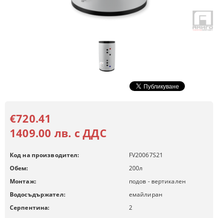
€720.41
1409.00 лв. с ДДС
Код на производител:
FV20067S21
Обем:
200
л
Монтаж:
подов - вертикален
Водосъдържател:
емайлиран
Серпентина:
2