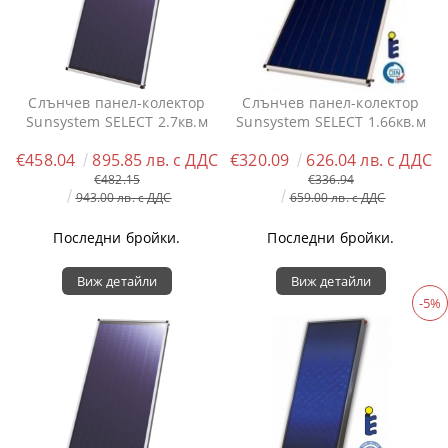
Слънчев панел-колектор
Слънчев панел-колектор
Sunsystem SELECT 2.7кв.м
Sunsystem SELECT 1.66кв.м
€458.04
895.85 лв. с ДДС
€320.09
626.04 лв. с ДДС
€482.15
€336.94
943.00 лв. с ДДС
659.00 лв. с ДДС
Последни бройки.
Последни бройки.
Виж детайли
Виж детайли
-5%