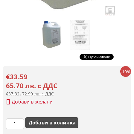
-10%
€33.59
65.70 лв. с ДДС
€37.32
72.99 лв. с ДДС
Добави в желани