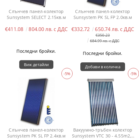
Слънчев панел-колектор
Слънчев панел-колектор
Sunsystem SELECT 2.15кв.м
Sunsystem PK SL FP 2.0кв.м
€411.08
804.00 лв. с ДДС
€332.72
650.74 лв. с ДДС
€350.23
684.99 лв. с ДДС
Последни бройки.
Последни бройки.
Виж детайли
-5%
-5%
Слънчев панел-колектор
Вакуумно-тръбен колектор
Sunsystem PK SL FP 2.4кв.м
Sunsystem VTC 30 - 4.55m2, (