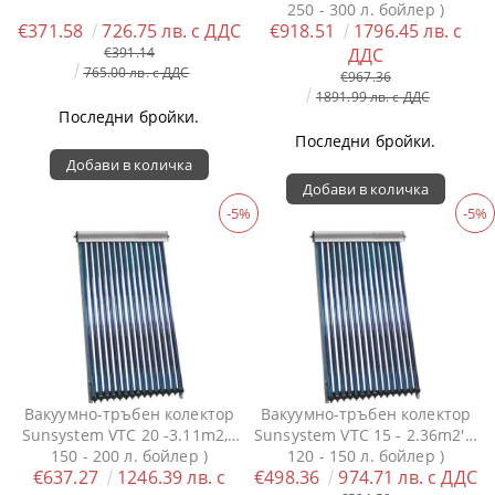
250 - 300 л. бойлер )
€371.58
726.75 лв. с ДДС
€918.51
1796.45 лв. с
€391.14
ДДС
765.00 лв. с ДДС
€967.36
1891.99 лв. с ДДС
Последни бройки.
Последни бройки.
-5%
-5%
Вакуумно-тръбен колектор
Вакуумно-тръбен колектор
Sunsystem VTC 20 -3.11m2, (
Sunsystem VTC 15 - 2.36m2', (
150 - 200 л. бойлер )
120 - 150 л. бойлер )
€637.27
1246.39 лв. с
€498.36
974.71 лв. с ДДС