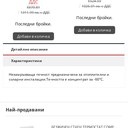
ДДС
€524.59
1026.01 лв. с ДДС
€670.81
1311.99 лв. с ДДС
Последни бройки.
Последни бройки.
Детайлно описание
Характеристики
Незамръзваща течност предназначена за отоплителни и
соларни инсталации.Течността е концентрат за -60°C.
Най-продавани
БЕЗЖИЧЕН СТАЕН ТЕРМОСТАТ COMPUTHERM Q7RF