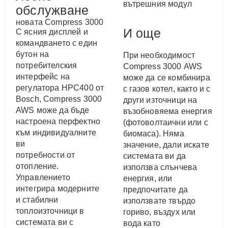
вътрешния модул
обслужване
котел с термопомпа,
новата Compress 3000
И още
С ясния дисплей и
AWS е подходяща и за
командването с един
самостоятелни къщи, и
бутон на
При необходимост
за апартаменти.
потребителския
Compress 3000 AWS
интерфейс на
може да се комбинира
регулатора HPC400 от
с газов котел, както и с
Bosch, Compress 3000
други източници на
AWS
може да бъде
възобновяема енергия
настроена перфектно
(фотоволтаични или с
към индивидуалните
биомаса). Няма
ви
значение, дали искате
потребности от
системата ви да
отопление.
използва слънчева
Управлението
енергия, или
интегрира модерните
предпочитате да
и стабилни
използвате твърдо
топлоизточници в
гориво, въздух или
системата ви с
вода като