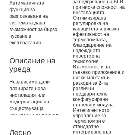
за подгряване на БГВ
Автоматичната
при ниска сложност на
функция за
инсталацията
разпознаване на
Оптимизирана
системата дава
регулировка на
капацитета и висока
възможност за бързо
ефективност на
пускане в
термопомпата,
експлоатация.
благодарение на
надеждната
инверторна
Описание на
технология
Възможности за
уреда
гъвкаво приложение и
ниски монтажни
Независимо дали
разходи за 2-та
планирате нова
различни
предварително
инсталация или
конфигурирани
модернизация на
вътрешни модула
съществуваща
Интелигентното
система за отопление
управление за
термопомпи е
и искате да
стандартно
оборудвате
Лесно
интегрирано във
конвенционалния си