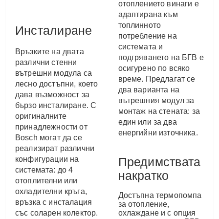
отоплението винаги е
адаптирана към
топлинното
Инсталиране
потребление на
системата и
Връзките на двата
подгряването на БГВ е
различни стенни
осигурено по всяко
вътрешни модула са
време. Предлагат се
лесно достъпни, което
два варианта на
дава възможност за
вътрешния модул за
бързо инсталиране. С
монтаж на стената: за
оригиналните
един или за два
принадлежности от
енергийни източника.
Bosch могат да се
реализират различни
конфигурации на
Предимствата
системата: до 4
накратко
отоплителни или
охладителни кръга,
Достъпна термопомпа
връзка с инсталация
за отопление,
със соларен колектор.
oхлаждане и с опция