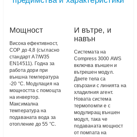
предимства и характеристики
Мощност
И вътре, и
навън
Висока ефективност,
COP до 4,8 (съгласно
Системата на
стандарт A7/W35
Compress 3000 AWS
EN14511). Годна за
включва външен и
работа дори при
вътрешен модул.
външна температура
Двете тела са
-20 °C. Модулация на
свързани с линията на
мощността с помощта
хладилния агент.
на инвертор.
Новата система
Максимална
термопомпи е с
температура на
модулиращ външен
подаваната вода за
модул, така че
отопление до 55 °C.
подаваната мощност
от помпата на