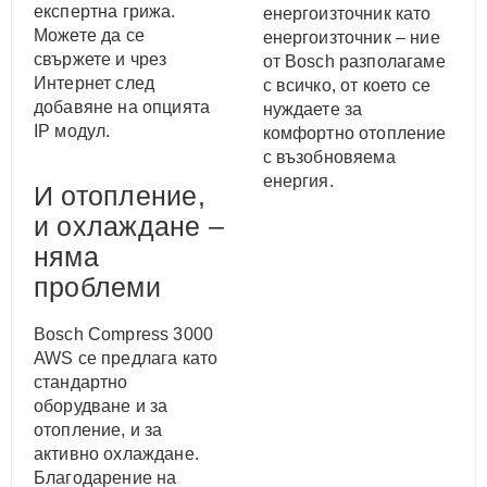
експертна грижа.
енергоизточник като
Можете да се
енергоизточник – ние
свържете и чрез
от Bosch разполагаме
Интернет след
с всичко, от което се
добавяне на опцията
нуждаете за
IP модул.
комфортно отопление
с възобновяема
енергия.
И отопление,
и охлаждане –
няма
проблеми
Bosch Compress 3000
AWS се предлага като
стандартно
оборудване и за
отопление, и за
активно охлаждане.
Благодарение на