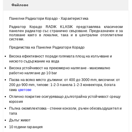
Файлове
Панелни Радиатори Корадо - Характеристика
Радиатор Корадо RADIK KLASIK представлява класически
панелен радиатор със странично свързване. Предназначен е за
ползване както в локални, така и в централни отоплителни
системи.
Предимства на Панелни Радиатори Корадо
Висока
ефективност
поради голямата площ на излъчване и
н
иското съдържание на вода
Висока
устойчивост
на прекомерно налягане - максимално
работно налягане до 10 bar
Пасва на всяко място
дължини: от 400 до 3000 mm, височини:
от
200 до 900 mm, типове:
1-2-3 панела 1-2-3 конвектора, богата
гама
цветове
Отлично покритие
осигуряващо дълготрайна устойчивост срещу
корозия
Пълна
окомплектовка
- стенни конзоли, ръчен обезвъздушител и
тапа
Дълъг живот
10 години гаранция