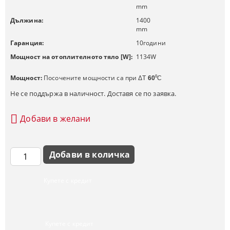
mm
Дължина:
1400
mm
Гаранция:
10
години
Мощност на отоплителното тяло [W]:
1134
W
Мощност:
Посочените мощности са при
ΔT
60
⁰C
Не се поддържа в наличност. Доставя се по заявка.
Добави в желани
Купете с кредит
Купете с кредит