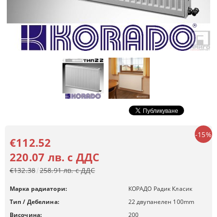
-15%
€112.52
220.07 лв. с ДДС
€132.38
258.91 лв. с ДДС
Марка радиатори:
КОРАДО Радик Класик
Тип / Дебелина:
22 двупанелен 100mm
Височина:
200