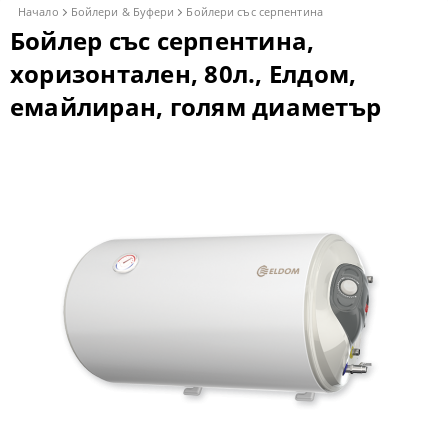
Начало
Бойлери & Буфери
Бойлери със серпентина
Бойлер със серпентина,
хоризонтален, 80л., Елдом,
емайлиран, голям диаметър