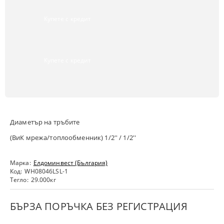
Купете с кредит
Купете с кредит
Диаметър на тръбите
(ВиК мрежа/топлообменник) 1/2'' / 1/2''
Марка:
Елдоминвест (България)
Код:
WH08046LSL-1
Тегло:
29.000
кг
БЪРЗА ПОРЪЧКА БЕЗ РЕГИСТРАЦИЯ