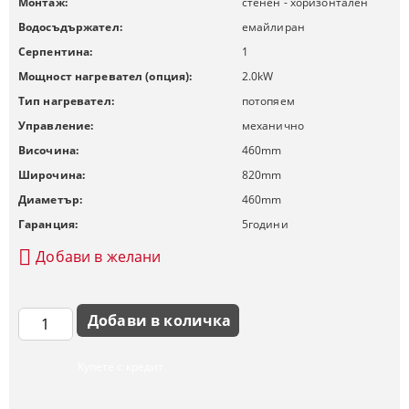
Монтаж:
стенен - хоризонтален
Водосъдържател:
емайлиран
Серпентина:
1
Мощност нагревател (опция):
2.0
kW
Тип нагревател:
потопяем
Управление:
механично
Височина:
460
mm
Широчина:
820
mm
Диаметър:
460
mm
Гаранция:
5
години
Добави в желани
Купете с кредит