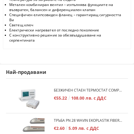
Метален комбиниран вентил – изпълнява функциите на
възвратен, балансен и диференциален клапан
Специфичен елипсовиден фланец – гарантиращ сигурността
Ви
Светещ ключ
Електрически нагревател от последно поколение
С конструктивно решение за обезвъздушаване на
серпентината
Най-продавани
БЕЗЖИЧЕН СТАЕН ТЕРМОСТАТ COMPUTHERM Q7RF
€55.22
108.00 лв. с ДДС
ТРЪБА PN 28 WAVIN EKOPLASTIK FIBER BASALT PLUS - 3М/БР.
€2.60
5.09 лв. с ДДС