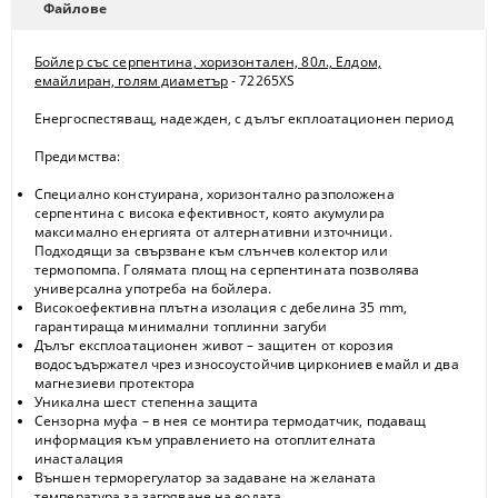
Файлове
Бойлер със серпентина, хоризонтален, 80л., Елдом,
емайлиран, голям диаметър
- 72265XS
Енергоспестяващ, надежден, с дълъг екплоатационен период
Предимства:
Специално констуирана, хоризонтално разположена
серпентина с висока ефективност, която акумулира
максимално енергията от алтернативни източници.
Подходящи за свързване към слънчев колектор или
термопомпа. Голямата площ на серпентината позволява
универсална употреба на бойлера.
Високоефективна плътна изолация с дебелина 35 mm,
гарантираща минимални топлинни загуби
Дълъг експлоатационен живот – защитен от корозия
водосъдържател чрез износоустойчив циркониев емайл и два
магнезиеви протектора
Уникална шест степенна защита
Сензорна муфа – в нея се монтира термодатчик, подаващ
информация към управлението на отоплителната
инасталация
Външен терморегулатор за задаване на желаната
температура за загряване на еодата