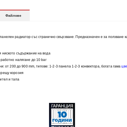
Файлове
анелен радиатор със странично свързване. Предназначен е за ползване ка
и н
иското съдържание на вода
работно налягане до 10 bar
ни:
от 200 до 900 mm, типове:
1-2-3 панела 1-2-3 конвектора, богата гама
цв
 срещу корозия
ител и тапа