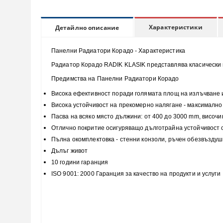
Характеристики
Детайлно описание
Панелни Радиатори Корадо - Характеристика
Радиатор Корадо RADIK KLASIK представлява класически п
Предимства на Панелни Радиатори Корадо
Висока
ефективност
поради голямата площ на излъчване 
Висока
устойчивост
на прекомерно налягане - максимално 
Пасва на всяко място
дължини: от 400 до 3000 mm, височи
Отлично покритие
осигуряващо дълготрайна устойчивост
Пълна
окомплектовка
- стенни конзоли, ръчен обезвъздуш
Дълъг живот
10 години гаранция
ISO 9001: 2000 Гаранция за качество на продукти и услуги