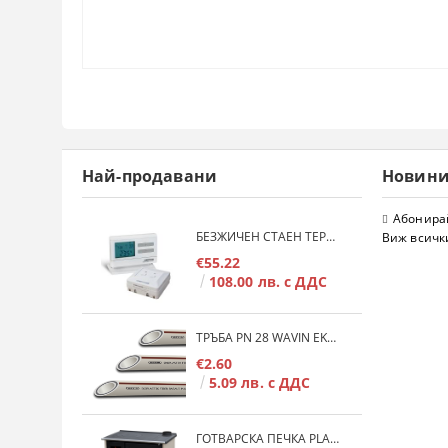
Най-продавани
Новин
Абонирай
БЕЗЖИЧЕН СТАЕН ТЕРМОСТАТ COMPUTHERM Q7RF
Виж всичк
€55.22
108.00 лв. с ДДС
ТРЪБА PN 28 WAVIN EKOPLASTIK FIBER BASALT PLUS - 3М/БР.
€2.60
5.09 лв. с ДДС
ГОТВАРСКА ПЕЧКА PLAMEN 850 GLAS 11KW