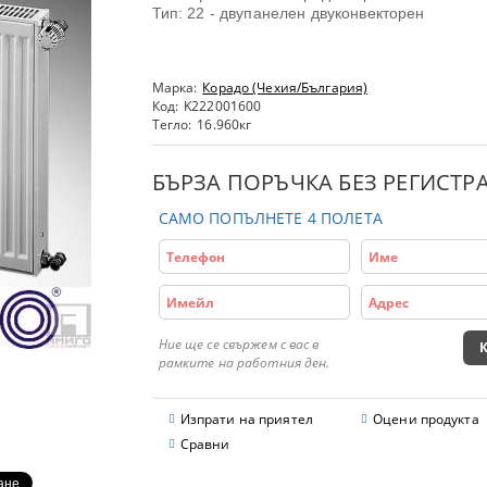
Тип: 22 - двупанелен двуконвекторен
Марка:
Корадо (Чехия/България)
Код:
K222001600
Тегло:
16.960
кг
БЪРЗА ПОРЪЧКА БЕЗ РЕГИСТР
САМО ПОПЪЛНЕТЕ 4 ПОЛЕТА
Ние ще се свържем с вас в
рамките на работния ден.
Изпрати на приятел
Оцени продукта
Сравни