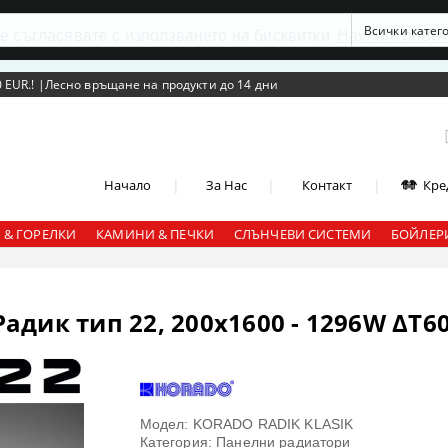
се съгласявате с използването на бисквитки
Научете повеч
 EUR.!
|
Лесно връщане на продукти до 14 дни
|
|
|
Начало
За Нас
Контакт
Кре
 & ГОРЕЛКИ
КАМИНИ & ПЕЧКИ
СЛЪНЧЕВИ СИСТЕМИ
БОЙЛЕРИ
дик тип 22, 200x1600 - 1296W ΔT6
Модел: KORADO RADIK KLASIK
Категория: Панелни радиатори