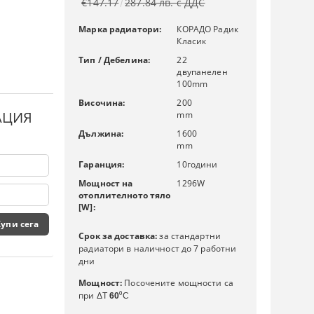
€147.17
287.84 лв. с ДДС
Марка радиатори:
КОРАДО Радик
Класик
Тип / Дебелина:
22
двупанелен
100mm
Височина:
200
АЦИЯ
mm
Дължина:
1600
mm
Гаранция:
10
години
Мощност на
1296
W
отоплителното тяло
[W]:
Срок за доставка:
за стандартни
радиатори в наличност до 7 работни
дни
Мощност:
Посочените мощности са
при
ΔT
60
⁰C