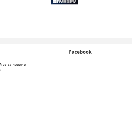
и
Facebook
 се за новини
и