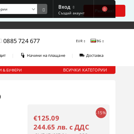
Вход
0
е
Разбрах!
Създай акаунт
0885 724 677
EUR
BG
|
|
дит
Начини на плащане
Доставка
ВСИЧКИ КАТЕГОРИИ
 & БУФЕРИ
0
-15%
€125.09
244.65 лв. с ДДС