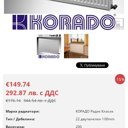
-15%
€149.74
292.87 лв. с ДДС
€176.16
344.54 лв. с ДДС
Марка радиатори:
КОРАДО Радик Класик
Тип / Дебелина:
22 двупанелен 100mm
Височина:
200