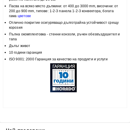
Пасва на всяко място
дължини: от 400 до 3000 mm, височини:
от
200 до 900 mm, типове:
1-2-3 панела 1-2-3 конвектора, богата
гама
цветове
Отлично покритие
осигуряващо дълготрайна устойчивост срещу
корозия
Пълна
окомплектовка
- стенни конзоли, ръчен обезвъздушител и
тапа
Дълъг живот
10 години гаранция
ISO 9001: 2000 Гаранция за качество на продукти и услуги