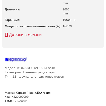
mm
Дължина:
2000
mm
Гаранция:
10
години
Мощност на отоплителното тяло [W]:
1620
W
Добави в желани
Модел: KORADO RADIK KLASIK
Категория: Панелни радиатори
Тип: 22 - двупанелен двуконвекторен
Марка:
Корадо (Чехия/България)
Код:
K222002000
Тегло:
21.200
кг