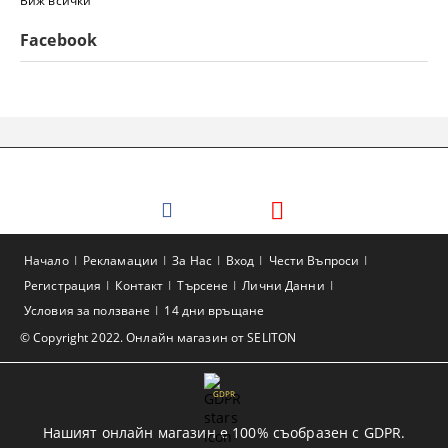
Виж всички
Facebook
Начало
Рекламации
За Нас
Вход
Чести Въпроси
Регистрация
Контакт
Търсене
Лични Данни
Условия за ползване
14 дни връщане
© Copyright 2022. Онлайн магазин от SELITON
GDPR
Нашият онлайн магазин е 100% съобразен с GDPR.