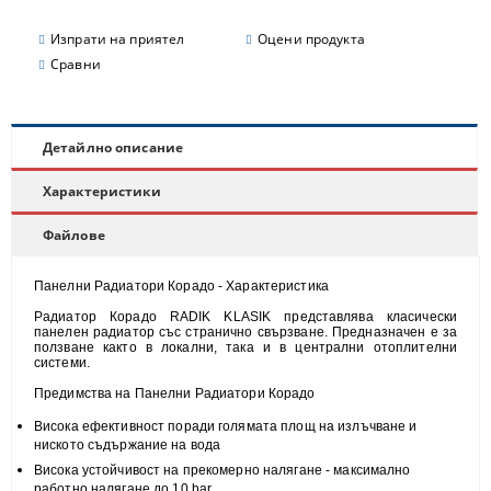
Изпрати на приятел
Оцени продукта
Сравни
Детайлно описание
Характеристики
Файлове
Панелни Радиатори Корадо - Характеристика
Радиатор Корадо RADIK KLASIK представлява класически
панелен радиатор със странично свързване. Предназначен е за
ползване както в локални, така и в централни отоплителни
системи.
Предимства на Панелни Радиатори Корадо
Висока
ефективност
поради голямата площ на излъчване и
н
иското съдържание на вода
Висока
устойчивост
на прекомерно налягане - максимално
работно налягане до 10 bar