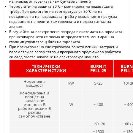
на пламък от горелката към бункера с пелети
Термостатична защита 80°С – монтирана на подаващата
тръба. При достигане на температура от 80°С на на
повърхността на подаващата тръба управлението прекусва
подаването на пелети към горелката и подава сигнал за
авария
В случайте на електрическа повреда в системата на горелката
пренатоварването се поема от предпазител, монтиран на
главнив управляващ блок на горелката
При прекъсване на електрозахранването всички настроени
параметри се запаметява и програмата продължава работата
си след възстановаване на електрозахранването
ТЕХНИЧЕСКИ
BURNIT
BURN
ХАРАКТЕРИСТИКИ
PELL 25
PELL 
Номинална
kW
5÷25
10÷3
мощност
Консумирана В
процес на
запалване
мощност: В
W
~ 400
~ 40
работен режим В
режим
самопочистване
~ 60÷70
~ 60÷
~ 1300
~ 130