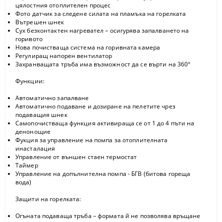
цялостния отоплителен процес
Фото датчик за следене силата на пламъка на горелката
Вътрешен шнек
Сух безконтактен нагревател – осигурява запалването на
горивото
Нова почистваща система на горивната камера
Регулиращ напорен вентилатор
Захранващата тръба има възможност да се върти на 360°
Функции:
Автоматично запалване
Автоматично подаване и дозиране на пелетите чрез
подаващия шнек
Самопочистваща функция активираща се от 1 до 4 пъти на
денонощие
Фукция за управление на помпа за отоплителната
инасталация
Управление от външен стаен термостат
Таймер
Управление на допълнителна помпа - БГВ (битова гореща
вода)
Защити на горелката:
Огъната подаваща тръба – формата й не позволява връщане