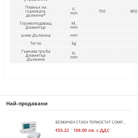
Пламък на
F,
горелката,
750
800
mm
дължина*
Горивоподаващ
M,
Диаметър
mm
шнек Дължина
mm
Тегло
kg
Гъвкава тръба
N,
Диаметър
mm
Дължина
Най-продавани
БЕЗЖИЧЕН СТАЕН ТЕРМОСТАТ COMPUTHERM Q7RF
€55.22
108.00 лв. с ДДС