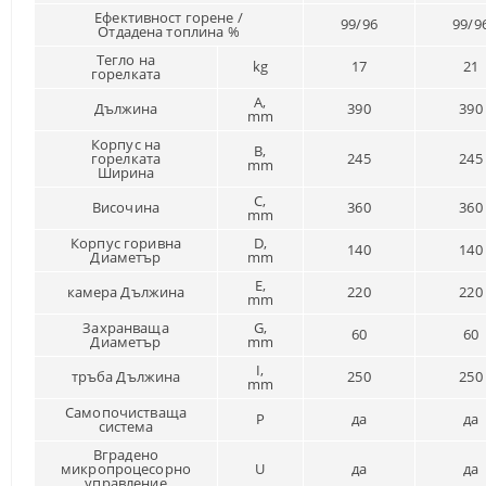
Ефективност горене /
99/96
99/9
Отдадена топлина %
Тегло на
kg
17
21
горелката
A,
Дължина
390
390
mm
Корпус на
B,
горелката
245
245
mm
Ширина
C,
Височина
360
360
mm
Корпус горивна
D,
140
140
Диаметър
mm
E,
камера Дължина
220
220
mm
Захранваща
G,
60
60
Диаметър
mm
I,
тръба Дължина
250
250
mm
Самопочистваща
P
да
да
система
Вградено
микропроцесорно
U
да
да
управление