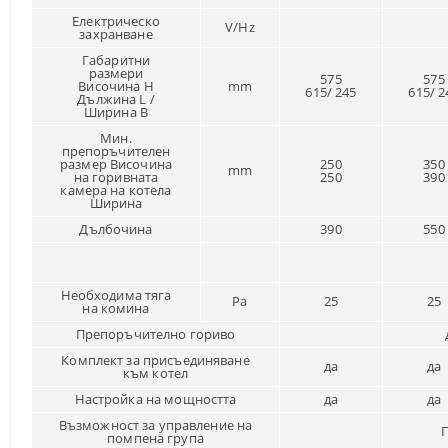
Електрическо
V/Hz
захранване
Габаритни
размери
575
575
Височина H
mm
615/ 245
615/ 2
Дължина L /
Ширина B
Мин.
препоръчителен
размер Височина
250
350
mm
на горивната
250
390
камера на котела
Ширина
Дълбочина
390
550
Необходима тяга
Pa
25
25
на комина
Препоръчително гориво
Комплект за присъединяване
да
да
към котел
Настройка на мощността
да
да
Възможност за управление на
помпена група