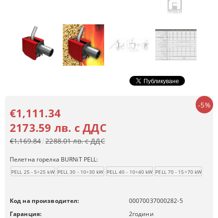
-5%
€1,111.34
2173.59 лв. с ДДС
€1,169.84
2288.01 лв. с ДДС
Пелетна горелка BURNiT PELL:
PELL 25 - 5÷25 kW
PELL 30 - 10÷30 kW
PELL 40 - 10÷40 kW
PELL 70 - 15÷70 kW
Код на производител:
00070037000282-5
Гаранция:
2
години