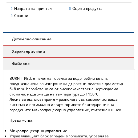
Изпрати на приятел
Оцени продукта
Сравни
Детайлно описание
Характеристики
Файлове
BURNiT PELL
е пелетна горелка за водогрейни котли,
предназначена за изгаряне на дървесни пелети с диаметър
6÷8 mm. Изработени са от висококачествена неръждаема
стомана, издържаща на температура до 1150°С.
Лесна за експлоатиране – разполага със самопочистваща
система и оптимално изгаря горивото благодарение на
вградените микропроцесорно управление, вътрешен шнек
Предимства:
Микропроцесорно управление
Управляващият блок вграден в горелката, управлява