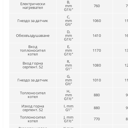
B,
Електрически
mm
760
7
нагревател
G1½“
C,
Гнездо за датчик
mm
1060
1
G½“
D,
Обезвъздушаване
mm
1410
1
G1½”
Вход
E,
топлоносител
mm
1170
1
котел
G1½“
R,
Вход горна
mm
1080
1
серпент. S2
G1″
G,
Гнездо за датчик
mm
1010
1
G½“
H,
Топлоносител
mm
880
9
котел
G1½“
Изход горна
I, mm
880
9
серпент. S2
G1″
Топлоносител
J, mm
770
8
котел
G1½“