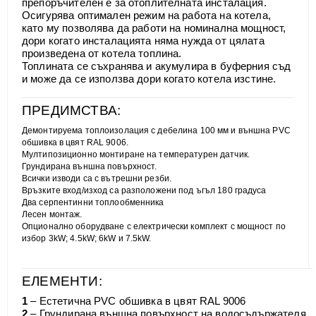
препоръчителен е за отоплителната инсталация.
Осигурява оптимален режим на работа на котела,
като му позволява да работи на номинална мощност,
дори когато инсталацията няма нужда от цялата
произведена от котела топлина.
Топлината се съхранява и акумулира в буферния съд
и може да се използва дори когато котела изстине.
ПРЕДИМСТВА:
Демонтируема топлоизолация с дебелина 100 мм и външна PVC
обшивка в цвят RAL 9006.
Мултипозиционно монтиране на температурен датчик.
Грундирана външна повърхност.
Всички изводи са с вътрешни резби.
Връзките вход/изход са разположени под ъгъл 180 градуса
Два серпентинни топлообменника
Лесен монтаж.
Опционално оборудване с електрически комплект с мощност по
избор 3kW; 4.5kW; 6kW и 7.5kW.
ЕЛЕМЕНТИ:
1
– Естетична PVC обшивка в цвят RAL 9006
2
– Грундирана външна повърхност на водосъдържателя