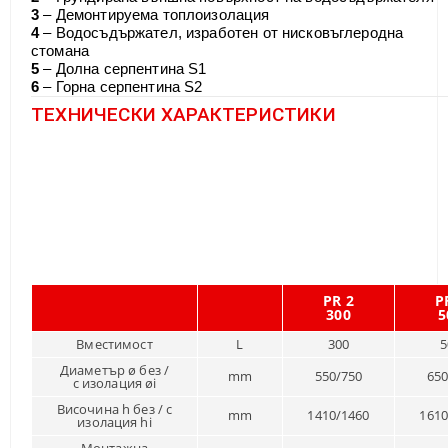
3
– Демонтируема топлоизолация
4
– Водосъдържател, изработен от нисковъглеродна
стомана
5
– Долна серпентина S1
6
– Горна серпентина S2
ТЕХНИЧЕСКИ ХАРАКТЕРИСТИКИ
PR 2
P
300
5
Вместимост
L
300
5
Диаметър ø без /
mm
550/750
650
с изолация øi
Височина h без / с
mm
1410/1460
1610
изолация hi