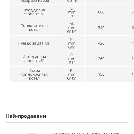
Резервен извод
K,mm
–
L,
Вход долна
mm
660
7
серпент. S1
G1″
M,
Топлоносител
mm
540
6
котел
G1½“
N,
Гнездо за датчик
mm
420
4
G½“
O,
Изход долна
mm
260
2
серпент..S1
G1″
Изход
P,
топлоносител
mm
150
1
котел
G1½“
Най-продавани