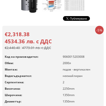
-5%
€2,318.38
4534.36 лв. с ДДС
€2,440.40
4773.01 лв. с ДДС
Код на производител:
9060015203008
Обем:
2000
л
Монтаж:
подов - вертикален
Водосъдържател:
неемайлиран
Серпентина:
2
Височина:
2250
mm
Широчина:
1350
mm
Диаметър:
1350
mm