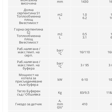
Монтажна
mm
1430
1
височина
Долна
серпентина S1
m2
1.0
1
Топлообменна
L
6.2
1
площ
Вместимост
Горна серпентина
S2
m2
0.5
1
Топлообменна
L
3.1
6
площ
Вместимост
Раб.налягане /
bar/
макс.темп. на
16/110
16
°C
серп.
Раб.налягане /
bar/
макс.темп. на
3 / 95
3 
°C
буфера
Мощност на
котела за
kW
6-10
10
присъединяване
към буфера
Тегло Буферен
Kg
83/9,5
118
съд / Обшивка
A,
Гнездо за датчик
mm
410
4
G½“