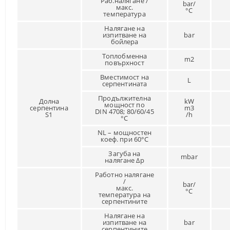
Раб.налягане /
bar/
макс.
°C
температура
Налягане на
изпитване на
bar
бойлера
Топлобменна
m2
повърхност
Вместимост на
L
серпентината
Продължителна
Долна
kW
мощност по
серпентина
m3
DIN 4708; 80/60/45
S1
/h
°C
NL – мощностен
коеф. при 60°C
Загуба на
mbar
налягане Δp
Работно налягане
/
bar/
макс.
°C
температура на
серпентините
Налягане на
изпитване на
bar
серпентините