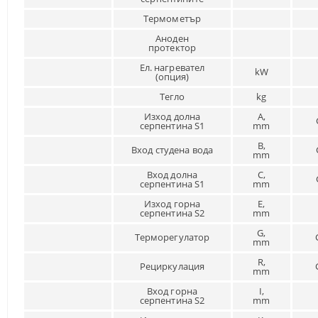
Термометър
Аноден
протектор
Ел. нагревател
kW
(опция)
Тегло
kg
Изход долна
A,
серпентина S1
mm
B,
Вход студена вода
mm
Вход долна
C,
серпентина S1
mm
Изход горна
E,
серпентина S2
mm
G,
Терморегулатор
mm
R,
Рециркулация
mm
Вход горна
I,
серпентина S2
mm