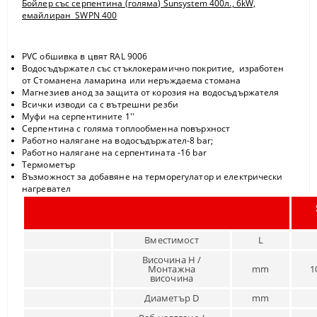
Бойлер със серпентина (голяма) Sunsystem 400л., 6kW,
емайлиран SWPN 400
PVC обшивка в цвят RAL 9006
Водосъдържател със стъклокерамично покритие, изработен
от Стоманена ламарина или неръждаема стомана
Магнезиев анод за защита от корозия на водосъдържателя
Всички изводи са с вътрешни резби
Муфи на серпентините 1''
Серпентина с голяма топлообменна повърхност
Работно налягане на водосъдържател-8 bar;
Работно налягане на серпентината -16 bar
Термометър
Възможност за добавяне на терморегулатор и електрически
нагревател
Вместимост
L
Височина H /
Монтажна
mm
1
височина
Диаметър D
mm