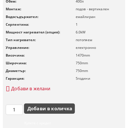
Обем:
400
л
Монтаж:
подов - вертикален
Водосъдържател:
емайлиран
Серпентина:
1
Мощност нагревател (опция):
6.0
kW
Тип нагревател:
потопяем
Управление:
електронно
Височина:
1470
mm
Широчина:
750
mm
Диаметър:
750
mm
Гаранция:
5
години
Добави в желани
Купете с кредит