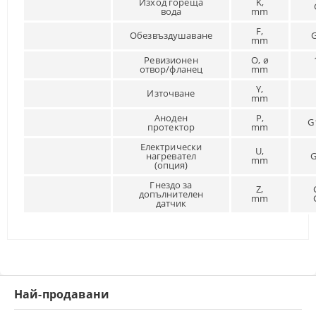
Изход гореща
K,
вода
mm
F,
Обезвъздушаване
mm
Ревизионен
O, ø
отвор/фланец
mm
Y,
Източване
mm
Аноден
P,
G
протектор
mm
Електрически
U,
нагревател
G
mm
(опция)
Гнездо за
Z,
допълнителен
mm
датчик
Най-продавани