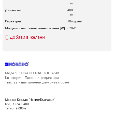
mm
Дължина:
400
mm
Гаранция:
10
години
Мощност на отоплителното тяло [W]:
620
W
Добави в желани
Модел: KORADO RADIK KLASIK
Категория: Панелни радиатори
Тип: 22 - двупанелен двуконвекторен
Марка:
Корадо (Чехия/България)
Код:
K22400400
Тегло:
9.080
кг