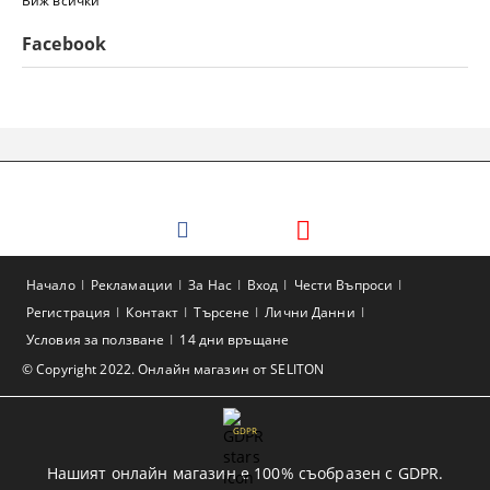
Виж всички
Facebook
Начало
Рекламации
За Нас
Вход
Чести Въпроси
Регистрация
Контакт
Търсене
Лични Данни
Условия за ползване
14 дни връщане
© Copyright 2022. Онлайн магазин от SELITON
GDPR
Нашият онлайн магазин е 100% съобразен с GDPR.