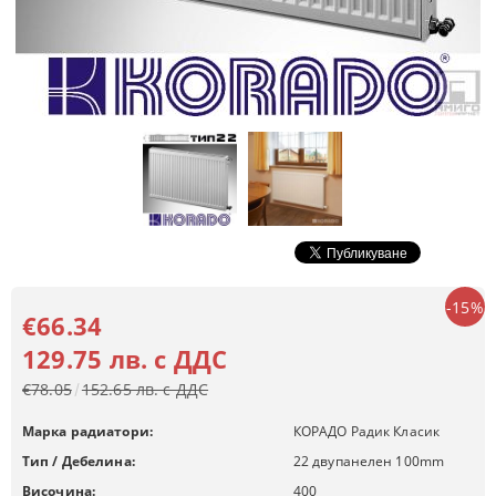
-15%
€66.34
129.75 лв. с ДДС
€78.05
152.65 лв. с ДДС
Марка радиатори:
КОРАДО Радик Класик
Тип / Дебелина:
22 двупанелен 100mm
Височина:
400