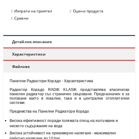
Изпрати на приятел
Оцени продукта
Сравни
Детайлно описание
Характеристики
Файлове
Панелни Радиатори Корадо - Характеристика
Радиатор Корадо RADIK KLASIK представлява класически
панелен радиатор със странично свързване. Предназначен е за
ползване както в локални, така и в централни отоплителни
системи.
Предимства на Панелни Радиатори Корадо
Висока
ефективност
поради голямата площ на излъчване и
н
иското съдържание на вода
Висока
устойчивост
на прекомерно налягане - максимално
работно налягане до 10 bar