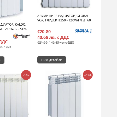
АЛУМИНИЕВ РАДИАТОР, GLOBAL
VOX, ГЛИДЕР H350 - 120W/ГЛ. ΔT60
ДИАТОР, KALDO,
 - 218W/ГЛ. ΔT60
€20.80
40.68 лв. с ДДС
 ДДС
€21.90
42.83 лв. с ДДС
лв. с ДДС
Виж детайли
и
-5%
-20%