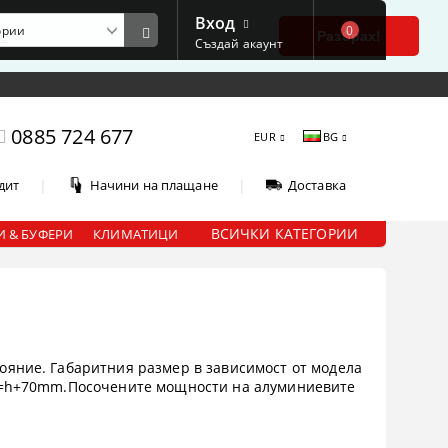
Вход
0
е
Разбрах!
Създай акаунт
0885 724 677
EUR
BG
|
|
дит
Начини на плащане
Доставка
ВСИЧКИ КАТЕГОРИИ
 & БУФЕРИ
КЛИМАТИЦИ
ояние. Габаритния размер в зависимост от модела
 Н=h+70mm.Посочените мощности на алуминиевите