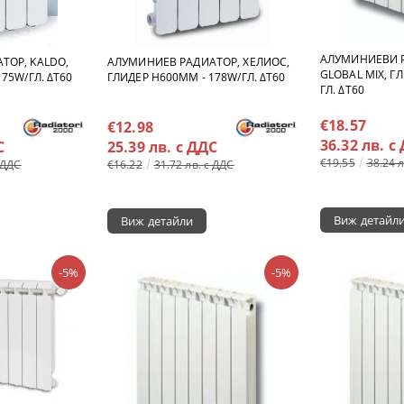
АЛУМИНИЕВИ 
ТОР, KALDO,
АЛУМИНИЕВ РАДИАТОР, ХЕЛИОС,
GLOBAL MIX, ГЛ
75W/ГЛ. ΔT60
ГЛИДЕР H600MM - 178W/ГЛ. ΔT60
ГЛ. ΔT60
€18.57
€12.98
36.32 лв. с
С
25.39 лв. с ДДС
€19.55
38.24 
 ДДС
€16.22
31.72 лв. с ДДС
Виж детайл
Виж детайли
-5%
-5%