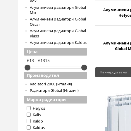
Vox
Алуминиеви радиатори Global
Алуминиеви 
Mix
Helyos
Алуминиеви радиатори Global
Oscar
Алуминиеви радиатори Global
Klass
Алуминиеви радиатори Kaldus
Алуминиеви 
Global M
Цена
€13 - €1315
Най-продавани
Производител
Radiatori 2000 (Италия)
Радиатори Global (Италия)
Марка радиатори
Helyos
Kalis
Kaldo
Kaldus