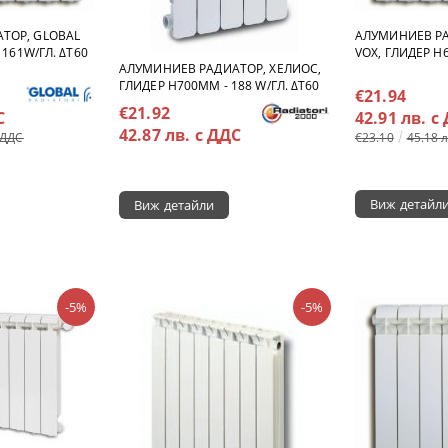
ТОР, GLOBAL
АЛУМИНИЕВ РА
 161W/ГЛ. ΔT60
VOX, ГЛИДЕР H6
АЛУМИНИЕВ РАДИАТОР, ХЕЛИОС,
ГЛИДЕР H700MM - 188 W/ГЛ. ΔT60
€21.94
€21.92
С
42.91 лв. с
42.87 лв. с ДДС
 ДДС
€23.10
45.18 
Виж детайл
Виж детайли
-5%
-5%