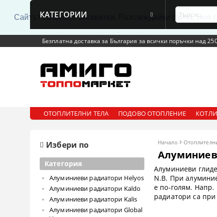
КАТЕГОРИИ
Сайтът използва бисквитки. Разглеждайки сайта, Вие 
Безплатна доставка за България за всички поръчки над 250
ОТОПЛИТЕЛНИ ТЕЛА
ПОДОВО ОТОПЛЕНИЕ
КОТЛИ
Начало
Отоплителни
Избери по
Алуминиев
Категория
Алуминиеви глид
Алуминиеви радиатори Helyos
N.B
. При
алумини
е по-голям. Напр
Алуминиеви радиатори Kaldo
радиатори са при
Алуминиеви радиатори Kalis
Алуминиеви радиатори Global