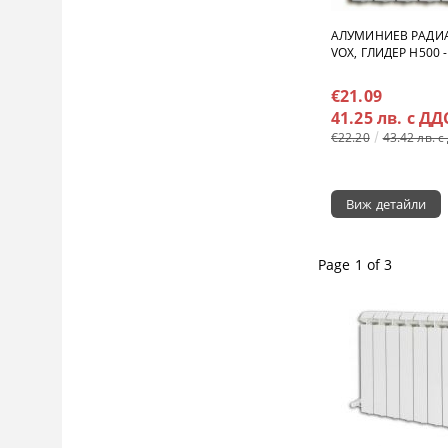
АЛУМИНИЕВ РАДИА
VOX, ГЛИДЕР H500 -
€21.09
41.25 лв. с ДД
€22.20
43.42 лв. с
Виж детайли
Page 1 of 3