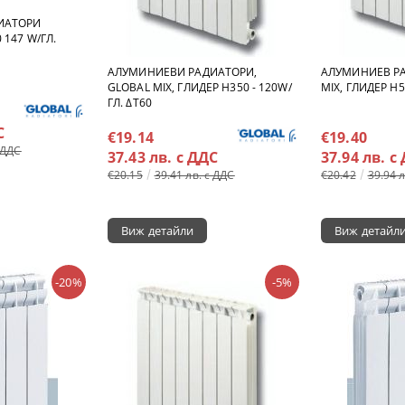
ИАТОРИ
 147 W/ГЛ.
АЛУМИНИЕВИ РАДИАТОРИ,
АЛУМИНИЕВ РА
GLOBAL MIX, ГЛИДЕР H350 - 120W/
MIX, ГЛИДЕР H5
ГЛ. ΔT60
С
€19.14
€19.40
 ДДС
37.43 лв. с ДДС
37.94 лв. с
€20.15
39.41 лв. с ДДС
€20.42
39.94 
Виж детайли
Виж детайл
-20%
-5%