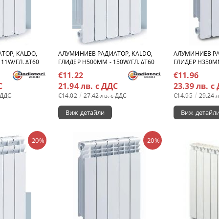
ТОР, KALDO,
АЛУМИНИЕВ РАДИАТОР, KALDO,
АЛУМИНИЕВ РА
11W/ГЛ. ΔT60
ГЛИДЕР H500MM - 150W/ГЛ. ΔT60
ГЛИДЕР H350MM
€11.22
€11.96
С
21.94 лв. с ДДС
23.39 лв. с
 ДДС
€14.02
27.42 лв. с ДДС
€14.95
29.24 
Виж детайли
Виж детайл
-20%
-20%