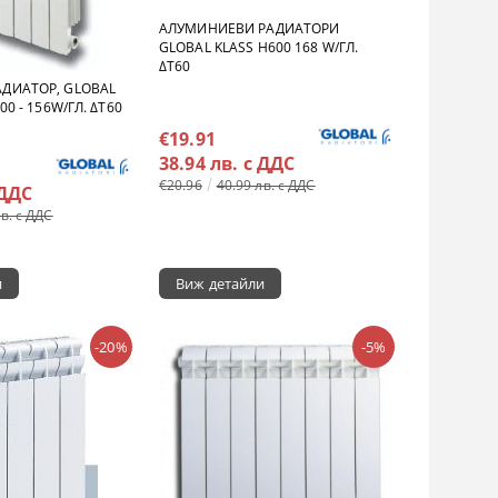
АЛУМИНИЕВИ РАДИАТОРИ
GLOBAL KLASS H600 168 W/ГЛ.
ΔT60
ДИАТОР, GLOBAL
00 - 156W/ГЛ. ΔT60
€19.91
38.94 лв. с ДДС
€20.96
40.99 лв. с ДДС
 ДДС
лв. с ДДС
и
Виж детайли
-20%
-5%