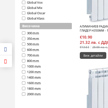
Global Vox
Global Mix
Global Oscar
Global Klass
Височина
АЛУМИНИЕВ РАДИА
ГЛИДЕР H350MM - 1
mm
300
€10.90
mm
350
21.32 лв. с ДД
mm
500
€13.63
26.66 лв. с
mm
600
mm
700
Виж детайли
mm
800
mm
1000
mm
1200
mm
1400
mm
1600
mm
1800
mm
2000