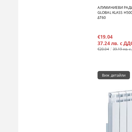
АЛУМИНИЕВИ РАД
GLOBAL KLASS H500
ΔT60
€19.04
37.24 лв. с ДД
€20.04
39.19 лв. с
Виж детайли