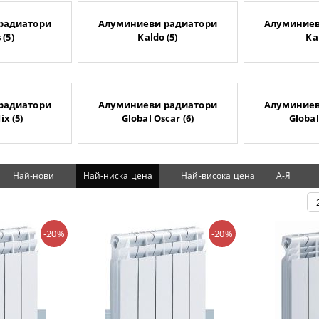
радиатори
Алуминиеви радиатори
Алуминиев
 (5)
Kaldo (5)
Kal
радиатори
Алуминиеви радиатори
Алуминиев
ix (5)
Global Oscar (6)
Global
Най-нови
Най-ниска цена
Най-висока цена
А-Я
-20%
-20%