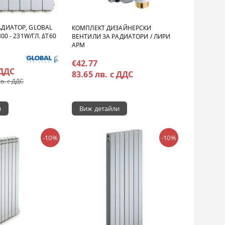
ДИАТОР, GLOBAL
КОМПЛЕКТ ДИЗАЙНЕРСКИ
00 - 231W/ГЛ. ΔT60
ВЕНТИЛИ ЗА РАДИАТОРИ / ЛИРИ
APM
€42.77
 ДДС
83.65 лв. с ДДС
лв. с ДДС
и
Виж детайли
-10%
-10%