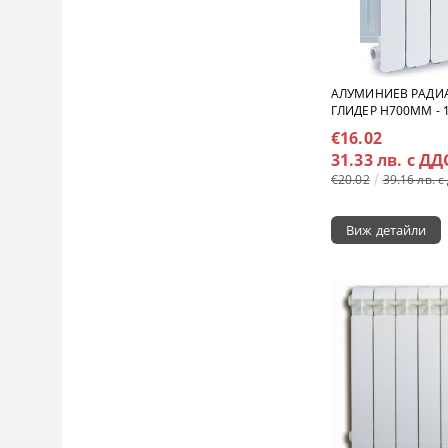
АЛУМИНИЕВ РАДИА
ГЛИДЕР H700MM - 1
€16.02
31.33 лв. с ДД
€20.02
39.16 лв. с
Виж детайли