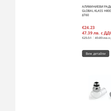
АЛУМИНИЕВИ РАД
GLOBAL KLASS H800
ΔT60
€24.23
47.39 лв. с ДД
€25.51
49.89 лв. с
Виж детайли