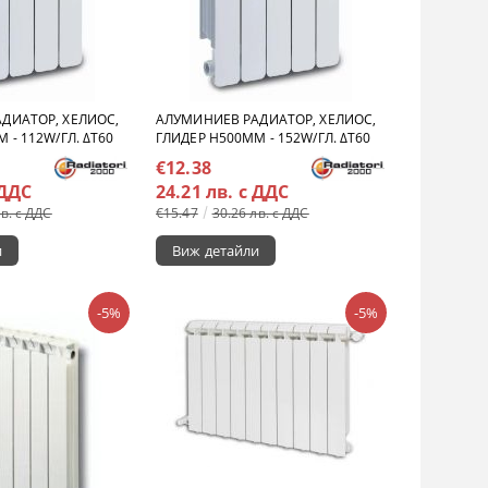
ДИАТОР, ХЕЛИОС,
АЛУМИНИЕВ РАДИАТОР, ХЕЛИОС,
 - 112W/ГЛ. ΔT60
ГЛИДЕР H500MM - 152W/ГЛ. ΔT60
€12.38
 ДДС
24.21 лв. с ДДС
лв. с ДДС
€15.47
30.26 лв. с ДДС
и
Виж детайли
-5%
-5%