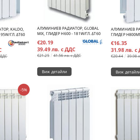
АЛУМИНИЕВ РАДИАТОР, GLOBAL
ТОР, KALDO,
АЛУМИНИЕВ РА
MIX, ГЛИДЕР H600 - 181W/ГЛ. ΔT60
95W/ГЛ. ΔT60
ГЛИДЕР H800MM
€20.19
€16.35
39.49 лв. с ДДС
С
31.98 лв. с
€21.25
41.56 лв. с ДДС
 ДДС
€20.44
39.98 
Виж детайли
Виж детайл
-5%