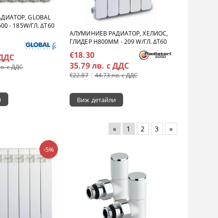
ДИАТОР, GLOBAL
00 - 185W/ГЛ. ΔT60
АЛУМИНИЕВ РАДИАТОР, ХЕЛИОС,
ГЛИДЕР H800MM - 209 W/ГЛ. ΔT60
€18.30
 ДДС
35.79 лв. с ДДС
лв. с ДДС
€22.87
44.73 лв. с ДДС
и
Виж детайли
«
1
2
3
»
-5%