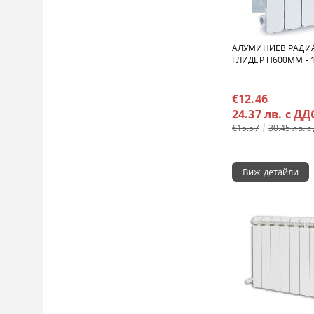
АЛУМИНИЕВ РАДИА
ГЛИДЕР H600MM - 1
€12.46
24.37 лв. с ДД
€15.57
30.45 лв. с
Виж детайли