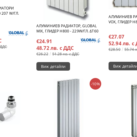
ИАТОРИ
 207 W/ГЛ.
АЛУМИНИЕВ РА
VOX, ГЛИДЕР H8
АЛУМИНИЕВ РАДИАТОР, GLOBAL
MIX, ГЛИДЕР H800 - 229W/ГЛ. ΔT60
€27.07
С
€24.91
52.94 лв. с
 ДДС
48.72 лв. с ДДС
€28.50
55.74 
€26.22
51.28 лв. с ДДС
Виж детайл
Виж детайли
-10%