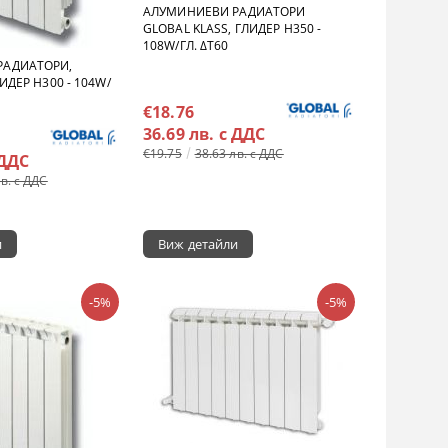
АЛУМИНИЕВИ РАДИАТОРИ
GLOBAL KLASS, ГЛИДЕР H350 -
108W/ГЛ. ΔT60
РАДИАТОРИ,
ИДЕР H300 - 104W/
€18.76
36.69 лв. с ДДС
€19.75
38.63 лв. с ДДС
 ДДС
лв. с ДДС
и
Виж детайли
-5%
-5%