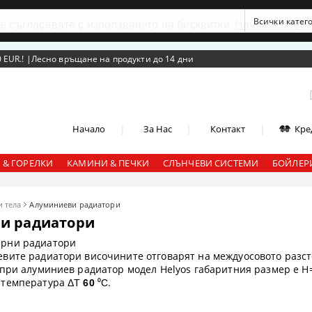
се съгласявате с използването на бисквитки
Научете повеч
 EUR.!
|
Лесно връщане на продукти до 14 дни
|
|
|
Начало
За Нас
Контакт
Кре
 & ГОРЕЛКИ
КАМИНИ & ПЕЧКИ
СЛЪНЧЕВИ СИСТЕМИ
БОЙЛЕРИ
 тела
Алуминиеви радиатори
и радиатори
ерни радиатори
евите радиатори
височините отговарят на междуосовото разст
. при алуминиев радиатор модел Helyos габаритния размер е
 температура
.
ΔT
60
⁰C