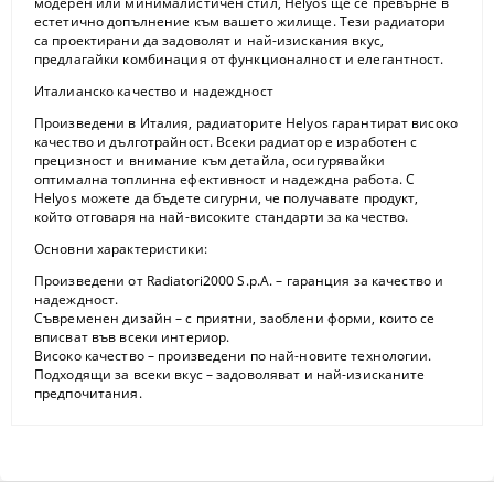
модерен или минималистичен стил, Helyos ще се превърне в
естетично допълнение към вашето жилище. Тези радиатори
са проектирани да задоволят и най-изискания вкус,
предлагайки комбинация от функционалност и елегантност.
Италианско качество и надеждност
Произведени в Италия, радиаторите Helyos гарантират високо
качество и дълготрайност. Всеки радиатор е изработен с
прецизност и внимание към детайла, осигурявайки
оптимална топлинна ефективност и надеждна работа. С
Helyos можете да бъдете сигурни, че получавате продукт,
който отговаря на най-високите стандарти за качество.
Основни характеристики:
Произведени от Radiatori2000 S.p.A.
– гаранция за качество и
надеждност.
Съвременен дизайн
– с приятни, заоблени форми, които се
вписват във всеки интериор.
Високо качество
– произведени по най-новите технологии.
Подходящи за всеки вкус
– задоволяват и най-изисканите
предпочитания.