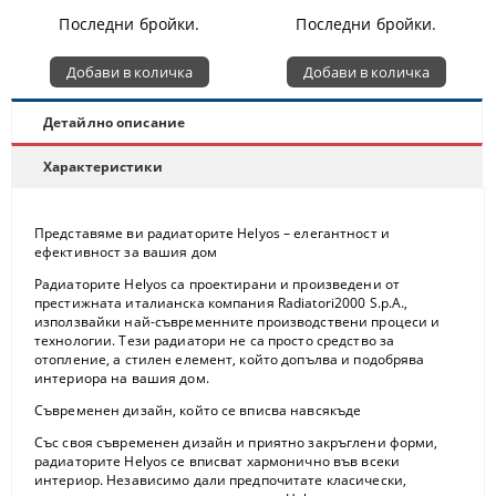
Последни бройки.
Последни бройки.
Детайлно описание
Характеристики
Представяме ви радиаторите Helyos – елегантност и
ефективност за вашия дом
Радиаторите Helyos са проектирани и произведени от
престижната италианска компания Radiatori2000 S.p.A.,
използвайки най-съвременните производствени процеси и
технологии. Тези радиатори не са просто средство за
отопление, а стилен елемент, който допълва и подобрява
интериора на вашия дом.
Съвременен дизайн, който се вписва навсякъде
Със своя съвременен дизайн и приятно закръглени форми,
радиаторите Helyos се вписват хармонично във всеки
интериор. Независимо дали предпочитате класически,