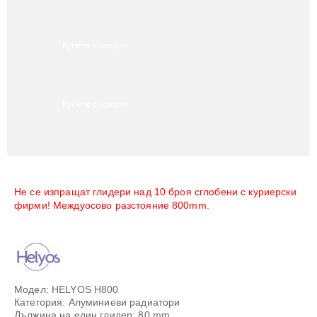
Купете с кредит
Купете с кредит
Не се изпращат глидери над 10 броя
сглобени
с куриерски
фирми!
Междуосово разстояние 800mm.
Модел: HELYOS H800
Категория: Алуминиеви радиатори
Дължина на един глидер: 80 mm