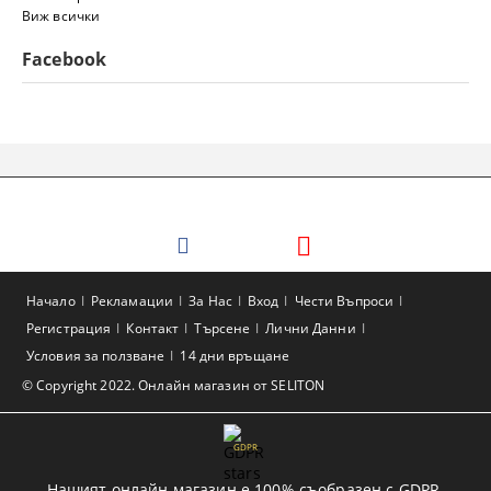
Виж всички
Facebook
Начало
Рекламации
За Нас
Вход
Чести Въпроси
Регистрация
Контакт
Търсене
Лични Данни
Условия за ползване
14 дни връщане
© Copyright 2022. Онлайн магазин от SELITON
GDPR
Нашият онлайн магазин е 100% съобразен с GDPR.