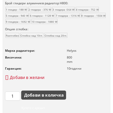
Брой глидери алуминиев радиатор H800:
1 глидер - 188 W
2 глидера - 376 W
3 глидера -564 W
4 глидера - 752 W
5 глидера - 940 W
6 глидера - 1128 W
7 глидера - 1316 W
8 глидера - 1504 W
9 глидера - 1692 W
10 глидера - 1880 W
Опция сглобка:
Разглобен
Сглобка над 10гл.
Сглобка над 20гл.
Марка радиатори:
Helyos
Височина:
800
mm
Гаранция:
10
години
Добави в желани
Купете с кредит