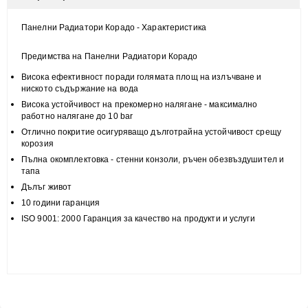
Панелни Радиатори Корадо - Характеристика
Предимства на Панелни Радиатори Корадо
Висока
ефективност
поради голямата площ на излъчване и
н
иското съдържание на вода
Висока
устойчивост
на прекомерно налягане - максимално
работно налягане до 10 bar
Отлично покритие
осигуряващо дълготрайна устойчивост срещу
корозия
Пълна
окомплектовка
- стенни конзоли, ръчен обезвъздушител и
тапа
Дълъг живот
10 години гаранция
ISO 9001: 2000 Гаранция за качество на продукти и услуги