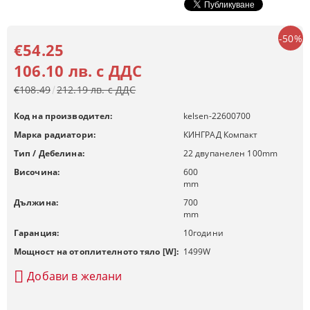
-50%
€54.25
106.10 лв. с ДДС
€108.49
212.19 лв. с ДДС
Код на производител:
kelsen-22600700
Марка радиатори:
КИНГРАД Компакт
Тип / Дебелина:
22 двупанелен 100mm
Височина:
600
mm
Дължина:
700
mm
Гаранция:
10
години
Мощност на отоплителното тяло [W]:
1499
W
Добави в желани