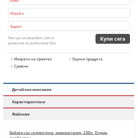
Ние ще се свържем с вас в
рамките на работния ден.
Изпрати на приятел
Оцени продукта
Сравни
Детайлно описание
Характеристики
Файлове
Бойлер със серпентина, хоризонтален, 200л., Елдом,
емайлиран