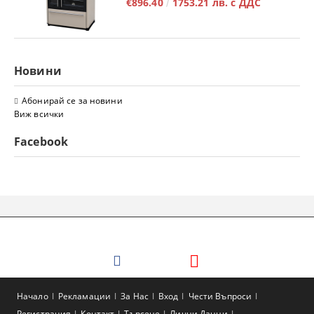
€896.40
1753.21 лв. с ДДС
Новини
Абонирай се за новини
Виж всички
Facebook
Начало
Рекламации
За Нас
Вход
Чести Въпроси
Регистрация
Контакт
Търсене
Лични Данни