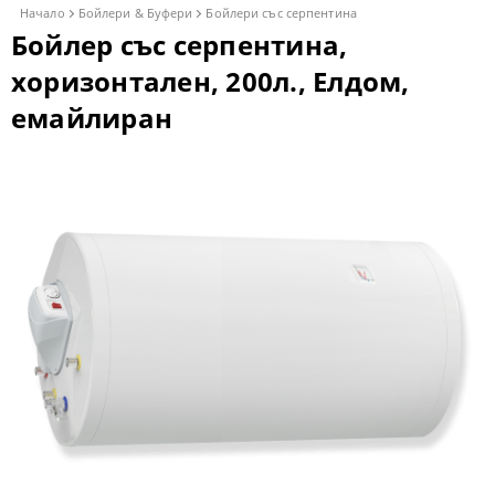
Начало
Бойлери & Буфери
Бойлери със серпентина
Бойлер със серпентина,
хоризонтален, 200л., Елдом,
емайлиран