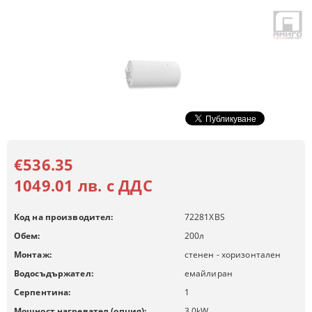
€536.35
1049.01 лв. с ДДС
Код на производител:
72281XBS
Обем:
200
л
Монтаж:
стенен - хоризонтален
Водосъдържател:
емайлиран
Серпентина:
1
Мощност нагревател (опция):
3.0
kW