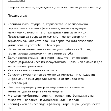
Енергоспестяващ, надежден, с дълъг екплоатационен период
Предимства:
Специално констуирана, хоризонтално разположена
серпентина с висока ефективност, която акумулира
максимално енергията от алтернативни източници.
Подходящи за свързване към слънчев колектор или
термопомпа. Голямата площ на серпентината позволява
универсална употреба на бойлера.
Високоефективна плътна изолация с дебелина 35 mm,
гарантираща минимални топлинни загуби
Дълъг експлоатационен живот – защитен от корозия
водосъдържател чрез износоустойчив циркониев емайл и два
магнезиеви протектора
Уникална шест степенна защита
Сензорна муфа – в нея се монтира термодатчик, подаващ
информация към управлението на отоплителната
инасталация
Външен терморегулатор за задаване на желаната
температура за загряване на еодата
Метален комбиниран вентил – изпълнява функциите на
възвратен, балансен и диференциален клапан
Специфичен елипсовиден фланец – гарантиращ сигурността
Ви