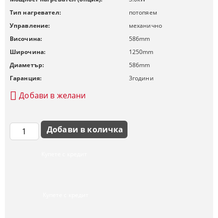
Тип нагревател:
потопяем
Управление:
механично
Височина:
586
mm
Широчина:
1250
mm
Диаметър:
586
mm
Гаранция:
3
години
Добави в желани
Купете с кредит
Купете с кредит